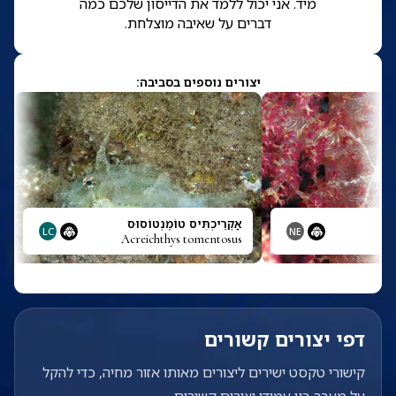
מיד. אני יכול ללמד את הדייסון שלכם כמה
דברים על שאיבה מוצלחת.
יצורים נוספים בסביבה:
אַקְרֵיכְתִּיס טוֹמֶנְטוֹסוּס
LC
NE
Acreichthys tomentosus
דפי יצורים קשורים
קישורי טקסט ישירים ליצורים מאותו אזור מחיה, כדי להקל