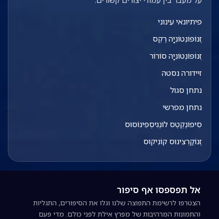
על מעבר בין עמודי יצורים קשורים.
פיתיונאי עינוני
זֶנוֹפּוֹנְטוֹנִיָה רֶקְס
זֶנוֹפּוֹנְטוֹנִיָה סוֹרוֹר
זיידורה נסטה
נתחן סגול
נתחן מפרשי
סִיפוֹנֶקְטֶס לוֹנְגִיסְפִּינוֹסוּס
זֶנוֹקַרְצִינוּס קוֹנִיקוּס
אל תפספסו אף סיפור
הצטרפו לרשימת התפוצה שלנו וגלו את הסיפורים, התגליות
והתמונות המרהיבות של מפרץ אילת לפני כולם. מדי פעם