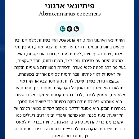
פיתיונאי ארגוני
Abantennarius coccineus
LC
הפיתיונאי הארגוני הוא טורף קומפקטי, החי בשוניות אלמוגים ובין
סלעים בחופים ובמים רדודים עד עמוקים. צבעו מגוון, ונע בין גוני
אדום, צהוב ושזיף חיוור, לעיתים עם נקודות כהות קטנות, והוא
מתמזג היטב עם סביבתו. גופו קצר, תפוח ודחוס, חסר קשקשים,
בעל פה רחב הפונה כלפי מעלה, ולסתות המצוידות בשיניים חזקות.
על ראשו זיז דמוי פיתיון, קצר יחסית לסוגים אחרים במשפחה,
שבקצהו גידול בשרני שיכול להיות גוש חסר צבע או זיף דמוי
תולעת. הוא ישוב ברוב הזמן על הקרקעית, מוסווה בין ספוגים או
אלמוגים, וממתין לטרפו, לרוב דגיגים קטנים,שיתקרב אליו בטעות.
הוא משתמש ביכולת יניקה חזקה במיוחד כדי לשאוב את הטרף
במהירות הבזק. הוא מסוגל "לדלג" ממקום למקום במעין הליכה על
הקרקעית. בעת סכנה, הוא מחקה קיפודי ים או דגים רעילים כמו
עקרבנונים כדי להרתיע טורפים. הוא נוהג לחיות בבדידות למעט
ברבייה חיצונית: הנקבה מטילה ביצים ברפסודה רירית דמוית סרט
צף, והזכר מפרה אותן.