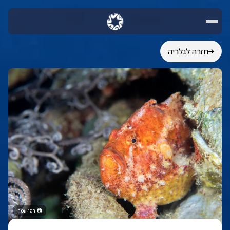
חזרה לגלריה
📷
רפי עמר