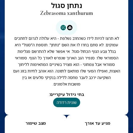
נתחן סגול
Zebrasoma xanthurum
LC
לא תרצו להיות לידו כשהחרב נשלפת - היא עלולה לגרום לחתכים
עמוקים. לא סתם בחרו לו את השם "נתחן". תוספת ה"סגול" היא
בגלל צבע הגוף הכחול-סגול. אי אפשר שלא להתרשם מגלימת
הסמוראי שלו: סנפיר הגב הארוך שנפרש לאורך כל הגוף. סמוראי
סמוראי אבל צמחוני - הוא מצויד בשיניים המתאימות לליחוך
האצות, ואפילו המעי שלו מותאם לתזונה. הוא אוהב לחיות בזוג ועם
השקיעה ירכב לעבר מחסה ללילה בנקיקי סלעים או בין
מושבות אלמוגים.
בתי גידול עיקריים
:
שונית רדודה
מגיע עד אורך
מצב שימור