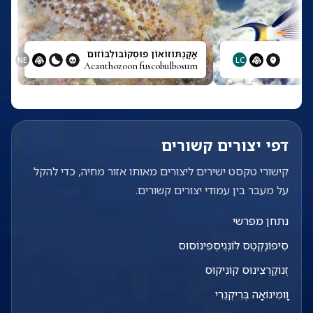
אַקַנְתּוֹזוֹאוֹן פוּסְקוֹבּוּלְבּוֹזוּם
NE
LC
Acanthozoon fuscobulbosum
דפי יצורים קשורים
קישורי טקסט ישירים ליצורים מאותו אזור מחיה, כדי להקל
על מעבר בין עמודי יצורים קשורים.
נתחן מפרשי
סִיפוֹנֶקְטֶס לוֹנְגִיסְפִּינוֹסוּס
זֶנוֹקַרְצִינוּס קוֹנִיקוּס
וָומִינוֹאָה בְּרִיקְנֵרִי