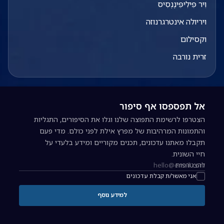
וִיר פִּילִיפִּּינֶנְסִיס
ויריולה אינטרגרנוזה
וקסילום
זרית נורבה
אל תפספסו אף סיפור
הצטרפו לרשימת התפוצה שלנו וגלו את הסיפורים, התגליות
והתמונות המרהיבות של מפרץ אילת לפני כולם. מדי פעם
תקבלו מאתנו עדכונים, תכנים מקוריים ומידע בלעדי על
חיי השונית.
להצטרפות
כתובת אימייל להרשמה לניוזלטר
אני מאשר/ת קבלת עדכונים
למידע נוסף