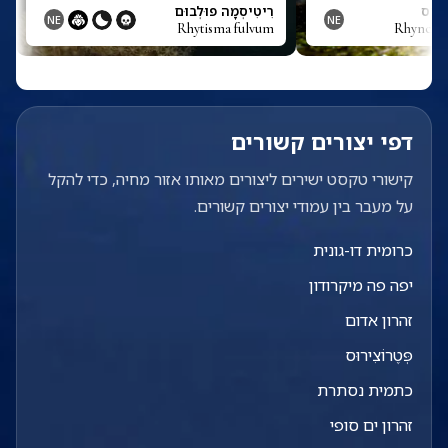
נְסִיס
רִיטִיסְמָה פוּלְבוּם
NE
NE
Rhytisma fulvum
Rhynchoc
דפי יצורים קשורים
קישורי טקסט ישירים ליצורים מאותו אזור מחיה, כדי להקל
על מעבר בין עמודי יצורים קשורים.
כרומית דו-גונית
יפה פה מיקרודון
זהרון אדום
פְּטֶרוֹצִירוּס
כתמית נסתרת
זהרון ים סופי