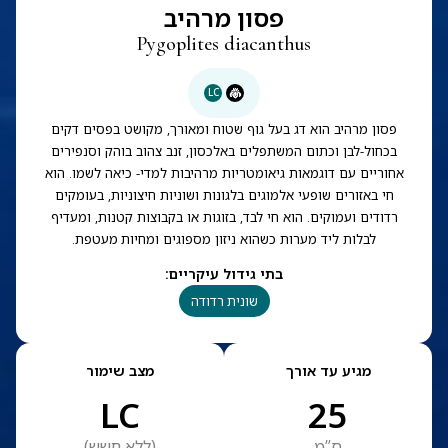
פסון מרהיב
Pygoplites diacanthus
LC
פסון מרהיב הוא דג בעל גוף שטוח ומאורך, מקושט בפסים דקים
בכחול-לבן וכתום המשתפלים באלכסון, זנב צהוב בוהק וסנפירים
אחוריים עם דוגמאות גיאומטריות מרהיבות למדי- כיאה לשמו. הוא
חי באזורים שופעי אלמוגים בלגונות ושוניות חיצוניות, בעומקים
רדודים ועמוקים. הוא חי לבד, בזוגות או בקבוצות קטנות, ומעדיף
לבלות ליד מערות כשהוא ניזון מספוגים ומחיות מעטפת.
בתי גידול עיקריים
:
שונית רדודה
מגיע עד אורך
מצב שימור
LC
25
ס”מ
(
ללא חשש
)