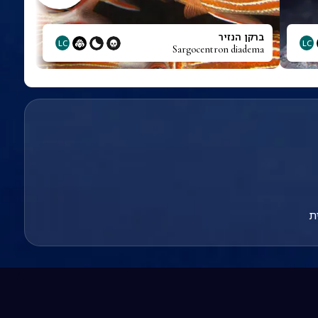
ברקן הנזיר
LC
LC
Sargocentron diadema
ת