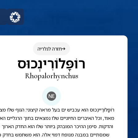
חזרה לגלריה
רוֹפָּלוֹרִינְכוּס
Rhopalorhynchus
NE
רוֹפָּלוֹרַיינְכוּס הוא עכביש ים בעל מראה קיצוני: הגוף שלו מ
מאוד, וכל האיברים החיוניים שלו נמצאים בתוך הרגליים הא
והדקות. סימן ההיכר המובהק ביותר שלו הוא החדק הארוך 
שמסתיים במבנה מנופח דמוי אלה. הוא משתמש בחדק כ