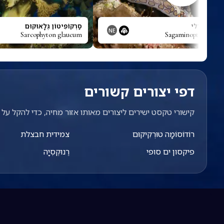
ן פסיכדלי
סַרְקוֹפִיטוֹן גְּלָאוּקוּם
NE
Sarcophyton glaucum
Sagaminopteron psy
דפי יצורים קשורים
קישורי טקסט ישירים ליצורים מאותו אזור מחיה, כדי להקל על מ
רוֹדוֹסוֹמָה טוּרְקִיקוּם
צמידית חבצלת
פיקסון ים סופי
רֶנוּקְסְיָה