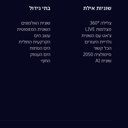
שוניות אילת
בתי גידול
צלילה 360°
שונית האלמוגים
מצלמות LIVE
השונית המזופוטית
צ'אט עם השונית
עשב הים
גלריית היצורים
הקרקעית החולית
הכל קשור
הים הפתוח
סימולציה 2050
הים העמוק
שונית AI
החוף