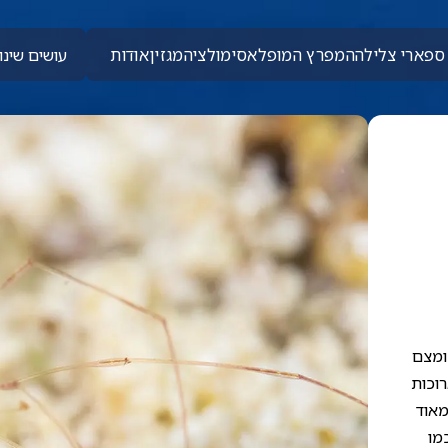
ספארי צלילה
המפרץ המופלא
סימולציה
מגזין
אודות
עושים שינוי
צומצם
רוכות
מאוד
מו