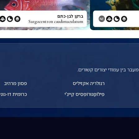
ברקן לבן-כתם
NE
Sargocentron caudimaculatum
עבר בין עמודי יצורים קשורים.
רנולריה אקזיליס
פסון מרהיב
פִּילוֹפַּגוּרוֹפְּסִיס קֵייגִ'י
כרומית דו-גוני