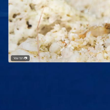
📷
רפי עמר