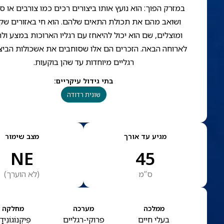
במזרק הפוך: הוא נועץ אותו ביצורים רכים כמו צורבים או ס
ושואב מהם את תכולת התאים שלהם. הוא חי באזורים שק
ומוצלים, שם הוא יכול להיאחז עם רגליו הארוכות במצע ול
לארוחה הבאה. הזכרים הם אלו שסוחבים את אשכולות הביצ
רגליים מיוחדות עד שהן בוקעות.
בתי גידול עיקריים
:
שונית רדודה
מגיע עד אורך
מצב שימור
NE
45
ס”מ
(
לא הוערך
)
ממלכה
מערכה
מחלקה
בעלי חיים
פרוקי-רגליים
פִּיקְנוֹגוֹנִיד