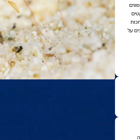
פוגים
טים
חכות
ים על
ָה