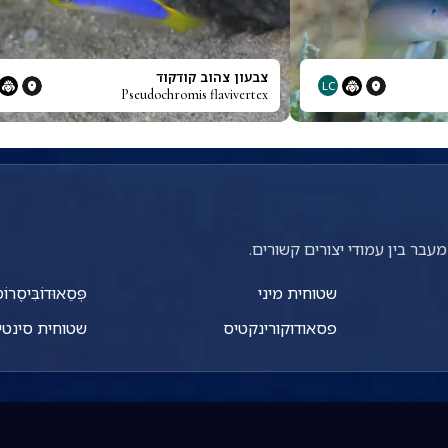
צבעון צהוב קודקוד
LC
Pseudochromis flavivertex
עבר בין עמודי יצורים קשורים.
שטוחית מיני
פְּסֵאוּדוֹבִּיסֶרוֹ
פסאודוקורינקטיס
שטוחית סינטי