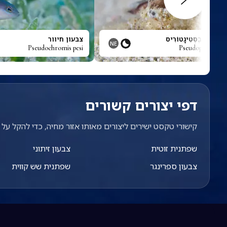
ִיקוּס אִינְבֶסְטִיגָטוֹרִיס
צבעון חיוור
NE
Pseudochromis pesi
Pseudopalicus inv
דפי יצורים קשורים
קישורי טקסט ישירים ליצורים מאותו אזור מחיה, כדי להקל על מ
שפתנית זוטית
צבעון זיתוני
צבעון ספרינגר
שפתנית שש קווית