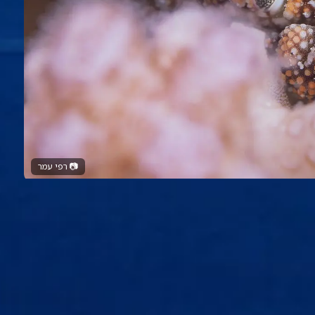
📷
רפי עמר