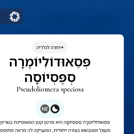
חזרה לגלריה
פְּסֵאוּדוֹלִיוֹמֶרָה
סְפֶּסְיוֹסָה
Pseudoliomera speciosa
NE
פְּסֵאוּדוֹלִיוֹמֶרָה סְפֶּסְיוֹסָה היא סרטן קטן המאופיינת בשריון
מעוגל ומגובשש בצורה ייחודית, המעניקה לה מראה מחוספ