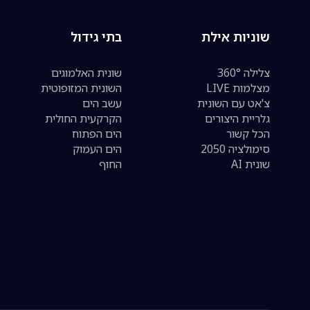
שוניות אילת
בתי גידול
צלילה 360°
שונית האלמוגים
מצלמות LIVE
השונית המזופוטית
צ'אט עם השונית
עשב הים
גלריית היצורים
הקרקעית החולית
הכל קשור
הים הפתוח
סימולציה 2050
הים העמוק
שונית AI
החוף