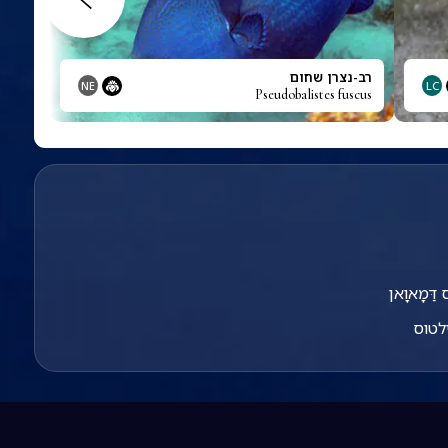
רב-נצרן שחום
NE
LC
Pseudobalistes fuscus
ס דַּמָאוָאן
לטוס