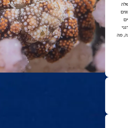
שלה
גים
ים
גני
ה, מה