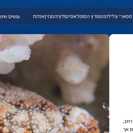
ספארי צלילה
המפרץ המופלא
סימולציה
מגזין
אודות
עושים שינוי
 רחב,
ס אך