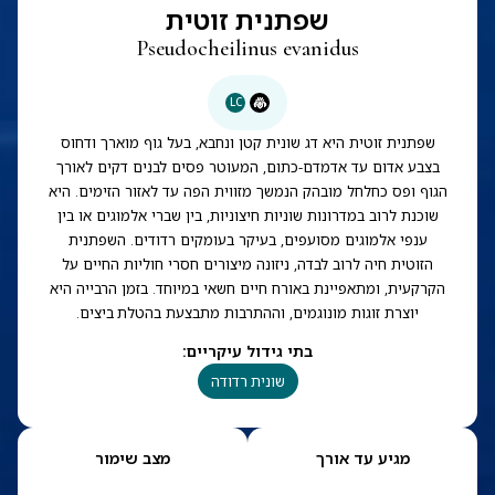
שפתנית זוטית
Pseudocheilinus evanidus
LC
שפתנית זוטית היא דג שונית קטן ונחבא, בעל גוף מוארך ודחוס
בצבע אדום עד אדמדם-כתום, המעוטר פסים לבנים דקים לאורך
הגוף ופס כחלחל מובהק הנמשך מזווית הפה עד לאזור הזימים. היא
שוכנת לרוב במדרונות שוניות חיצוניות, בין שברי אלמוגים או בין
ענפי אלמוגים מסועפים, בעיקר בעומקים רדודים. השפתנית
הזוטית חיה לרוב לבדה, ניזונה מיצורים חסרי חוליות החיים על
הקרקעית, ומתאפיינת באורח חיים חשאי במיוחד. בזמן הרבייה היא
יוצרת זוגות מונוגמים, וההתרבות מתבצעת בהטלת ביצים.
בתי גידול עיקריים
:
שונית רדודה
מגיע עד אורך
מצב שימור