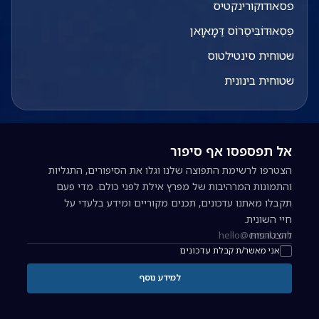
פסאודוקורינקטיס
פְּסֵאוּדוֹבִּיסֶרוֹס דַּמָאוָאן
שטוחית סינטילטוס
שטוחית בינונית
אל תפספסו אף סיפור
הצטרפו לרשימת התפוצה שלנו וגלו את הסיפורים, התגליות
והתמונות המרהיבות של מפרץ אילת לפני כולם. מדי פעם
תקבלו מאתנו עדכונים, תכנים מקוריים ומידע בלעדי על
חיי השונית.
להצטרפות
כתובת אימייל להרשמה לניוזלטר
אני מאשר/ת קבלת עדכונים
למידע נוסף