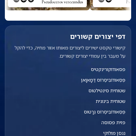
Pseudoceros verecundus
Pseud
דפי יצורים קשורים
קישורי טקסט ישירים ליצורים מאותו אזור מחיה, כדי להקל
על מעבר בין עמודי יצורים קשורים.
פסאודוקורינקטיס
פְּסֵאוּדוֹבִּיסֶרוֹס דַּמָאוָאן
שטוחית סינטילטוס
שטוחית בינונית
פְּסֵאוּדוֹבִּיסֶרוֹס גְּרָטוּס
פזית פסוסה
נגסן מולוקי