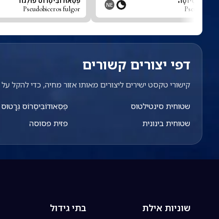
ֹמֶרָה סְפֶּסְיוֹסָה
פְּסֵאוּדוֹבִּיסֶרוֹס פוּלְגוֹר
NE
Pseudobiceros fulgor
Pseudoliome
דפי יצורים קשורים
קישורי טקסט ישירים ליצורים מאותו אזור מחיה, כדי להקל על מ
שטוחית סינטילטוס
פְּסֵאוּדוֹבִּיסֶרוֹס גְּרָטוּס
שטוחית בינונית
פזית פסוסה
שוניות אילת
בתי גידול