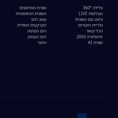
צלילה 360°
שונית האלמוגים
מצלמות LIVE
השונית המזופוטית
צ'אט עם השונית
עשב הים
גלריית היצורים
הקרקעית החולית
הכל קשור
הים הפתוח
סימולציה 2050
הים העמוק
שונית AI
החוף