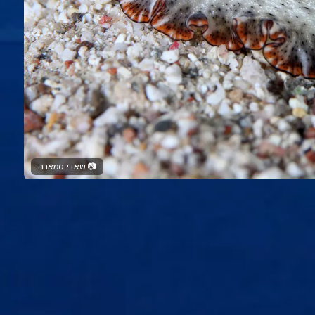
📷
שאדי סמארה