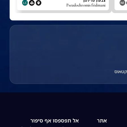
צבעון פרידמן
LC
NE
Pseudochromis fridmani
קטאוס
אתר
אל תפספסו אף סיפור