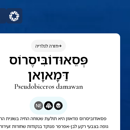
חזרה לגלריה
פְּסֵאוּדוֹבִּיסֶרוֹס
דַּמָאוָאן
Pseudobiceros damawan
NE
פסאודוביסרוס מדאוון היא תולעת שטוחה החיה בשונית הרד
גופה בצבעי רקע לבן-אפרפר מנוקד בנקודות שחורות זעירות,