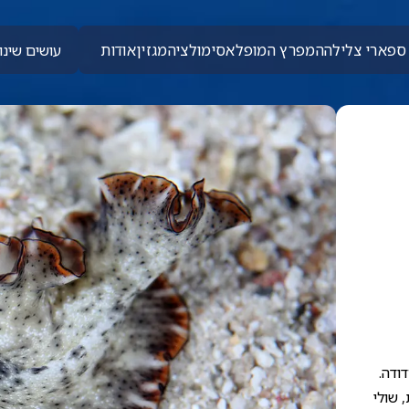
ספארי צלילה
המפרץ המופלא
סימולציה
מגזין
אודות
עושים שינוי
ודה.
 שולי