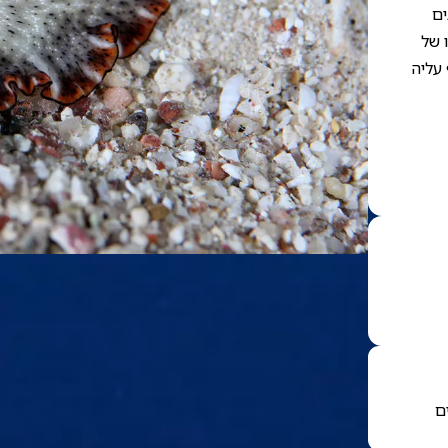
ים
 של
 עליה
ם