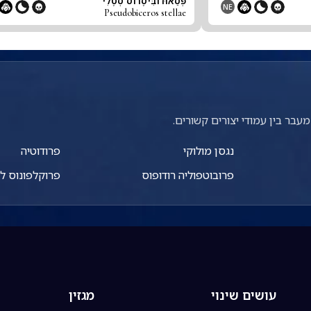
פְּסֵאוּדוֹבִּיסֶרוֹס סְטֶלִי
NE
Pseudobiceros stellae
עבר בין עמודי יצורים קשורים.
נגסן מולוקי
פרודוטיה
פרובוטפוליה רודופוס
פרוקלפונוס ל
עושים שינוי
מגזין