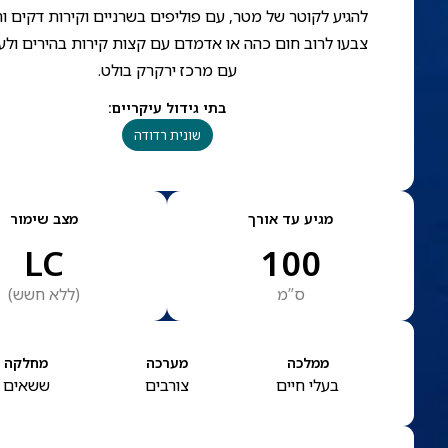
להגיע לקוטר של מטר, עם פוליפים בשרניים וקירות דקים וח
צבעו לרוב חום כהה או אדמדם עם קצות קירות בהירים ולע
עם מרכז ירקרק בולט.
בתי גידול עיקריים
:
שונית רדודה
מגיע עד אורך
מצב שימור
LC
100
ס”מ
(
ללא חשש
)
ממלכה
מערכה
מחלקה
בעלי חיים
צורבים
ששאים