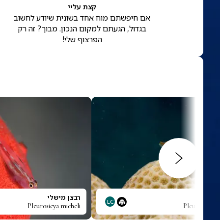
קצת עליי
אם חיפשתם מוח אחד בשונית שיודע לחשוב
בגדול, הגעתם למקום הנכון. מבוך? זה רק
הפרצוף שלי!
י
רבצן מישלי
LC
Pleurosicya micheli
Pleurosicya 