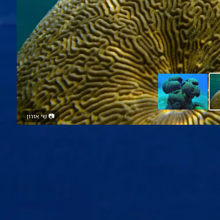
📷
שי אורון