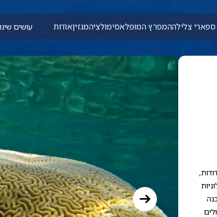
ספארי צלילה
המפרץ המופלא
סימולציה
מגזין
אודות
עושים שינוי
ודות,
וניות
נה
לים