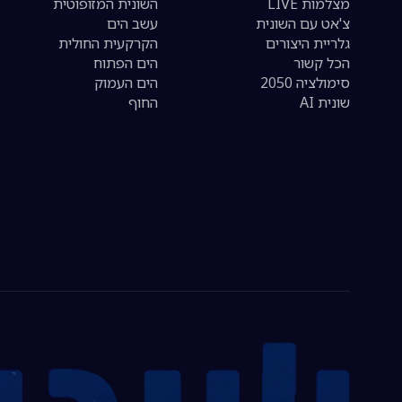
מצלמות LIVE
השונית המזופוטית
צ'אט עם השונית
עשב הים
גלריית היצורים
הקרקעית החולית
הכל קשור
הים הפתוח
סימולציה 2050
הים העמוק
שונית AI
החוף