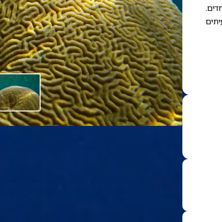
דים.
יתים