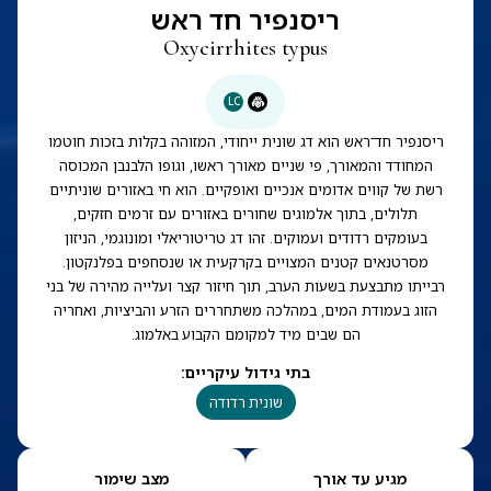
ריסנפיר חד ראש
Oxycirrhites typus
LC
ריסנפיר חד־ראש הוא דג שונית ייחודי, המזוהה בקלות בזכות חוטמו
המחודד והמאורך, פי שניים מאורך ראשו, וגופו הלבנבן המכוסה
רשת של קווים אדומים אנכיים ואופקיים. הוא חי באזורים שוניתיים
תלולים, בתוך אלמוגים שחורים באזורים עם זרמים חזקים,
בעומקים רדודים ועמוקים. זהו דג טריטוריאלי ומונוגמי, הניזון
מסרטנאים קטנים המצויים בקרקעית או שנסחפים בפלנקטון.
רבייתו מתבצעת בשעות הערב, תוך חיזור קצר ועלייה מהירה של בני
הזוג בעמודת המים, במהלכה משתחררים הזרע והביציות, ואחריה
הם שבים מיד למקומם הקבוע באלמוג.
בתי גידול עיקריים
:
שונית רדודה
מגיע עד אורך
מצב שימור