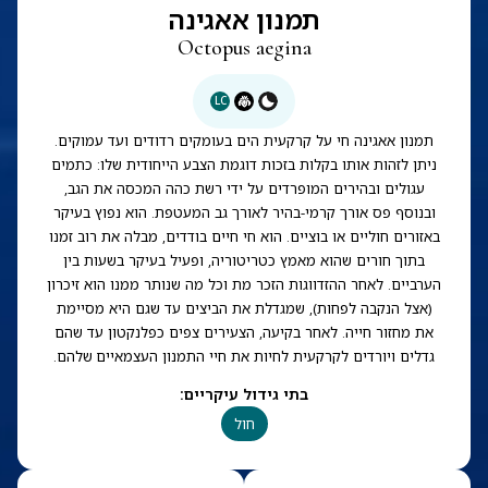
תמנון אאגינה
Octopus aegina
LC
תמנון אאגינה חי על קרקעית הים בעומקים רדודים ועד עמוקים.
ניתן לזהות אותו בקלות בזכות דוגמת הצבע הייחודית שלו: כתמים
עגולים ובהירים המופרדים על ידי רשת כהה המכסה את הגב,
ובנוסף פס אורך קרמי-בהיר לאורך גב המעטפת. הוא נפוץ בעיקר
באזורים חוליים או בוציים. הוא חי חיים בודדים, מבלה את רוב זמנו
בתוך חורים שהוא מאמץ כטריטוריה, ופעיל בעיקר בשעות בין
הערביים. לאחר ההזדווגות הזכר מת וכל מה שנותר ממנו הוא זיכרון
(אצל הנקבה לפחות), שמגדלת את הביצים עד שגם היא מסיימת
את מחזור חייה. לאחר בקיעה, הצעירים צפים כפלנקטון עד שהם
גדלים ויורדים לקרקעית לחיות את חיי התמנון העצמאיים שלהם.
בתי גידול עיקריים
:
חול