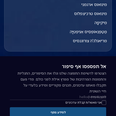
מינואוס ארגמני
מינואוס טרכיצפלוס
מִיקִיפָּה
מֶטַפֶּנֵאוֹפְּסִיס אֵגִיפְּטִיָּה
מריאגלג'ה צורוגנסיס
אל תפספסו אף סיפור
הצטרפו לרשימת התפוצה שלנו וגלו את הסיפורים, התגליות
והתמונות המרהיבות של מפרץ אילת לפני כולם. מדי פעם
תקבלו מאתנו עדכונים, תכנים מקוריים ומידע בלעדי על
חיי השונית.
להצטרפות
כתובת אימייל להרשמה לניוזלטר
אני מאשר/ת קבלת עדכונים
למידע נוסף