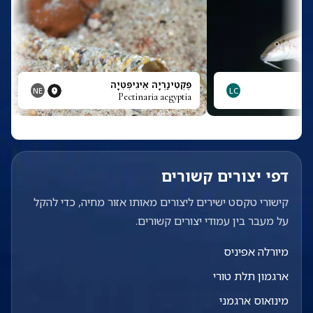
פֶּקְטִינַרְיָה אֵיגִיפְּטִיָה
NE
LC
Pectinaria aegyptia
P
דפי יצורים קשורים
קישורי טקסט ישירים ליצורים מאותו אזור מחיה, כדי להקל
על מעבר בין עמודי יצורים קשורים.
מיורלה אפיניס
ארגמון תלת טורי
מינואוס ארגמני