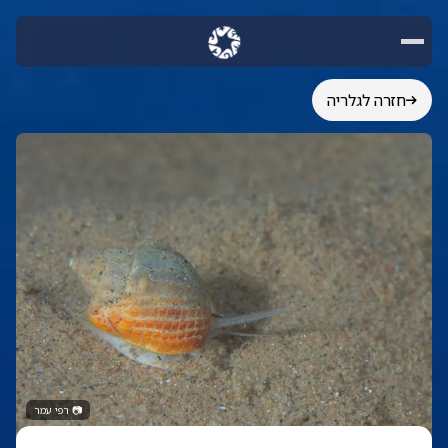
חזרה לגלריה
📷
רפי עמר