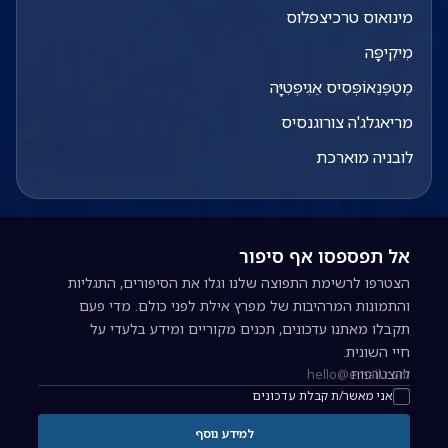
מינואוס טרכיצפלוס
מִיקִיפָּה
מֶטַפֶּנֵאוֹפְּסִיס אֵגִיפְּטִיָּה
מריאגלג'ה צורוגנסיס
לובניה מוארכת
אל תפספסו אף סיפור
הצטרפו לרשימת התפוצה שלנו וגלו את הסיפורים, התגליות
והתמונות המרהיבות של מפרץ אילת לפני כולם. מדי פעם
תקבלו מאתנו עדכונים, תכנים מקוריים ומידע בלעדי על
חיי השונית.
להצטרפות
כתובת אימייל להרשמה לניוזלטר
אני מאשר/ת קבלת עדכונים
למידע נוסף