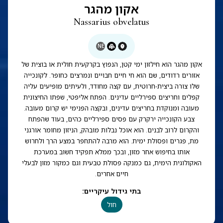
אקון מהגר
Nassarius obvelatus
NE
אקון מהגר הוא חילזון ימי קטן, הנפוץ בקרקעית חולית או בוצית של
אזורים רדודים, שם הוא חי חיים חבויים ונמרצים כחופר. לקונכייה
שלו צורה ביצית-חרוטית, עם קצה מחודד, ולעיתים מופיעים עליה
קפלים וחריצים ספירליים עדינים. הפתח אליפטי, שפתו החיצונית
מעובה ומנוקדת בחריצים עדינים, ובקצה הפנימי יש קרום מעובה.
צבע הקונכייה ירקרק עם פסים ספירליים כהים, בעוד שהפתח
והקרום לרוב לבנים. הוא אוכל נבלות מובהק, הניזון מחומר אורגני
מת, פגרים ופסולת ימית. הוא מרבה להתחפר במצע הרך ולחרוש
אותו בחיפוש אחר מזון, ובכך ממלא תפקיד חשוב במערכת
האקולוגית הימית, גם כמנקה פסולת טבעית וגם כמקור מזון לבעלי
חיים אחרים.
בתי גידול עיקריים
:
חול