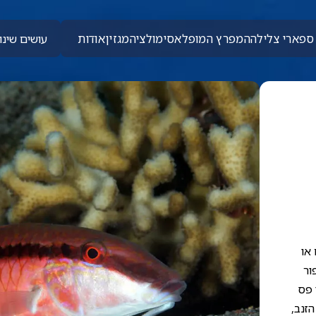
ספארי צלילה
המפרץ המופלא
סימולציה
מגזין
אודות
עושים שינוי
 או
ור
 פס
זנב,