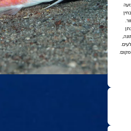
ועה
חין
ר.
תן
ונה,
עים.
מקום.