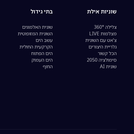
שוניות אילת
בתי גידול
צלילה 360°
שונית האלמוגים
מצלמות LIVE
השונית המזופוטית
צ'אט עם השונית
עשב הים
גלריית היצורים
הקרקעית החולית
הכל קשור
הים הפתוח
סימולציה 2050
הים העמוק
שונית AI
החוף