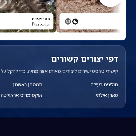
פטרואידס
NE
Pteroeides
דפי יצורים קשורים
קישורי טקסט ישירים ליצורים מאותו אזור מחיה, כדי להקל על מ
סולינית רעילה
תמסחן ראשתן
פארן אילתי
אוקסימריס אראולטה