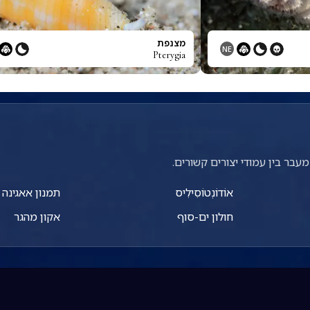
מצנפת
NE
Pterygia
עבר בין עמודי יצורים קשורים.
אוֹדוֹנְטוֹסִילִיס
תמנון אאגינה
חולון ים-סוף
אקון מהגר