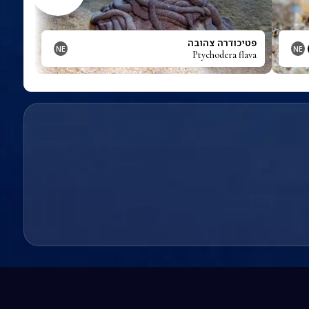
פטיכודרה צהובה
NE
NE
Ptychodera flava