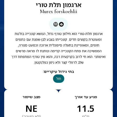
ארגמון תלת טורי
Murex forskoehlii
NE
ארגמון תלת-טורי הוא חילזון טורף גדול, הנושא קונכייה בולטת
ומעוטרת בקוצים חדים. קונכייתו בצבע לבן-שמנת עם כתמים
חומים, ומאופיינת בתעלה סיפונלית ארוכה וכמעט סגורה,
הממשיכה את פתח הקונכייה קדימה ונותנת לו מראה מרשים
ואימתני. הוא חי לרוב בקרקעית רכה, והוא מין טורף המתפתח דרך
שלב לרוולי קצר ולא ניזון כפלנקטון.
בתי גידול עיקריים
:
חול
מגיע עד אורך
מצב שימור
NE
11.5
ס”מ
(
לא הוערך
)