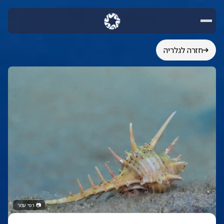
חזרה לגלריה
📷
רפי עמר