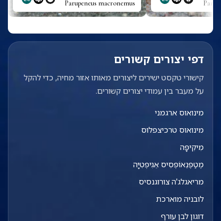
Parupeneus macronemus
Parda
דפי יצורים קשורים
קישורי טקסט ישירים ליצורים מאותו אזור מחיה, כדי להקל
על מעבר בין עמודי יצורים קשורים.
מינואוס ארגמני
מינואוס טרכיצפלוס
מִיקִיפָּה
מֶטַפֶּנֵאוֹפְּסִיס אֵגִיפְּטִיָּה
מריאגלג'ה צורוגנסיס
לובניה מוארכת
דוגון לבן עורף