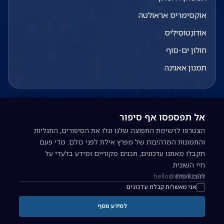
אוקסימריס אראולטה
אוֹדוֹנְטוֹסִילִיס
חולון ים-סוף
תמנון אאגינה
אל תפספסו אף סיפור
הצטרפו לרשימת התפוצה שלנו וגלו את הסיפורים, התגליות
והתמונות המרהיבות של מפרץ אילת לפני כולם. מדי פעם
תקבלו מאתנו עדכונים, תכנים מקוריים ומידע בלעדי על
חיי השונית.
להצטרפות
כתובת אימייל להרשמה לניוזלטר
אני מאשר/ת קבלת עדכונים
למידע נוסף