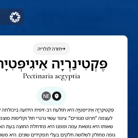
חזרה לגלריה
פֶּקְטִינַרְיָה אֵיגִיפְּטִיָ
Pectinaria aegyptia
NE
פֶּקְטִינַרְיָה אֵיג׳יפְּטִיָה היא תולעת רב-זיפית הידועה ביכולתה
לעצמה "חרוט מגורים": צינור עשוי גרגרי חול וקליפות מוצמ
שאותו היא נושאת עמה וממנו היא מזדחלת החוצה בעת הא
גופה מחולק לשלושה חלקים בעלי תפקידים שונים. היא מ