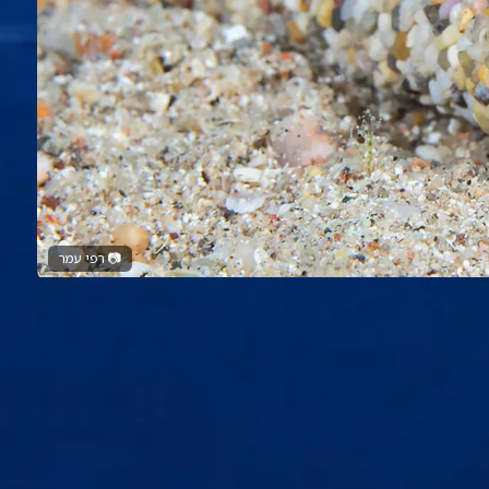
📷
רפי עמר