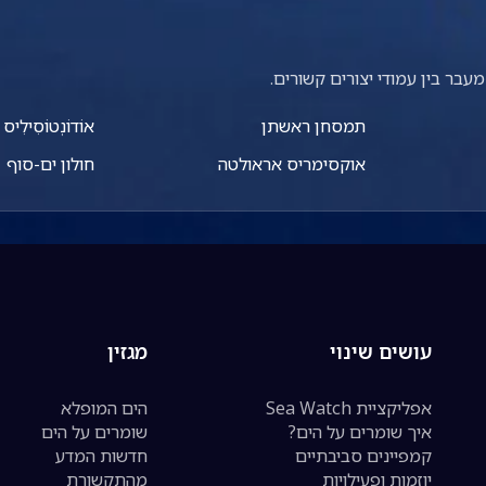
עבר בין עמודי יצורים קשורים.
תמסחן ראשתן
אוֹדוֹנְטוֹסִילִיס
אוקסימריס אראולטה
חולון ים-סוף
עושים שינוי
מגזין
אפליקציית Sea Watch
הים המופלא
איך שומרים על הים?
שומרים על הים
קמפיינים סביבתיים
חדשות המדע
יוזמות ופעילויות
מהתקשורת