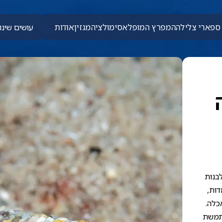
ספארי צלילה
המפרץ המופלא
סימולציה
מגזין
אודות
עושים שינוי
ה
 לבנות
דות,
כלה.
שתמשת