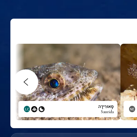
סָאוּרִידָה
LC
NE
Saurida