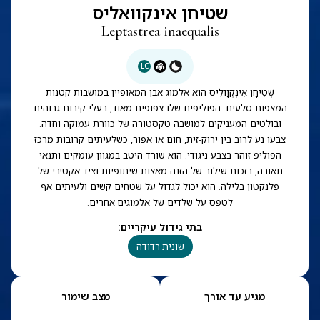
שטיחן אינקוואליס
Leptastrea inaequalis
LC
שְׁטִיחָן אִינְקְוָולִיס הוא אלמוג אבן המאופיין במושבות קטנות
המצפות סלעים. הפוליפים שלו צפופים מאוד, בעלי קירות גבוהים
ובולטים המעניקים למושבה טקסטורה של כוורת עמוקה וחדה.
צבעו נע לרוב בין ירוק-זית, חום או אפור, כשלעיתים קרובות מרכז
הפוליפ זוהר בצבע ניגודי. הוא שורד היטב במגוון עומקים ותנאי
תאורה, בזכות שילוב של הזנה מאצות שיתופיות וציד אקטיבי של
פלנקטון בלילה. הוא יכול לגדול על שטחים קשים ולעיתים אף
לטפס על שלדים של אלמוגים אחרים.
בתי גידול עיקריים
:
שונית רדודה
מגיע עד אורך
מצב שימור