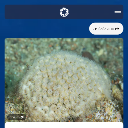
חזרה לגלריה
📷
רפי עמר