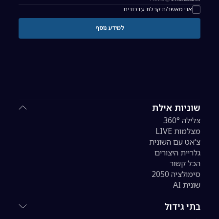
כתובת אימייל להרשמה לניוזלטר
אני מאשר/ת קבלת עדכונים
למידע נוסף
שוניות אילת
צלילה 360°
מצלמות LIVE
צ'אט עם השונית
גלריית היצורים
הכל קשור
סימולציה 2050
שונית AI
בתי גידול