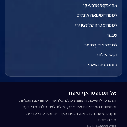
אחי-נקאי ארבע-קו
למפרוהמינואה אובליס
למפרומטרה קלונצינגרי
שבען
לַמְבְּרַכֶּאוּס רָמִיפֶר
נקאי אילתי
קוֹמַנְסֶטָּה הוֹאֵסֵי
אל תפספסו אף סיפור
הצטרפו לרשימת התפוצה שלנו וגלו את הסיפורים, התגליות
והתמונות המרהיבות של מפרץ אילת לפני כולם. מדי פעם
תקבלו מאתנו עדכונים, תכנים מקוריים ומידע בלעדי על
חיי השונית.
להצטרפות