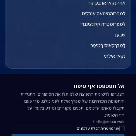
אחי-נקאי ארבע-קו
למפרוהמינואה אובליס
למפרומטרה קלונצינגרי
שבען
לַמְבְּרַכֶּאוּס רָמִיפֶר
נקאי אילתי
אל תפספסו אף סיפור
הצטרפו לרשימת התפוצה שלנו וגלו את הסיפורים, התגליות
והתמונות המרהיבות של מפרץ אילת לפני כולם. מדי פעם
תקבלו מאתנו עדכונים, תכנים מקוריים ומידע בלעדי על
חיי השונית.
להצטרפות
כתובת אימייל להרשמה לניוזלטר
אני מאשר/ת קבלת עדכונים