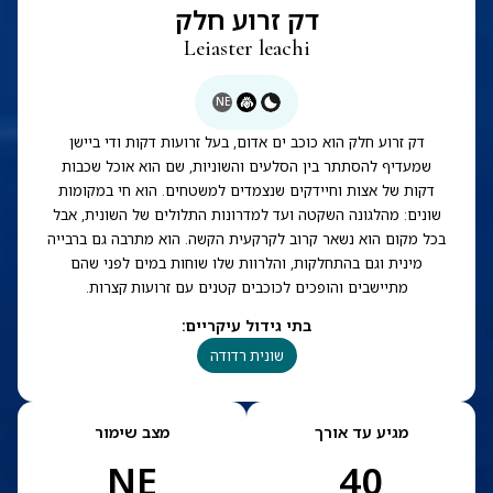
דק זרוע חלק
Leiaster leachi
NE
דק זרוע חלק הוא כוכב ים אדום, בעל זרועות דקות ודי ביישן
שמעדיף להסתתר בין הסלעים והשוניות, שם הוא אוכל שכבות
דקות של אצות וחיידקים שנצמדים למשטחים. הוא חי במקומות
שונים: מהלגונה השקטה ועד למדרונות התלולים של השונית, אבל
בכל מקום הוא נשאר קרוב לקרקעית הקשה. הוא מתרבה גם ברבייה
מינית וגם בהתחלקות, והלרוות שלו שוחות במים לפני שהם
מתיישבים והופכים לכוכבים קטנים עם זרועות קצרות.
בתי גידול עיקריים
:
שונית רדודה
מגיע עד אורך
מצב שימור
NE
40