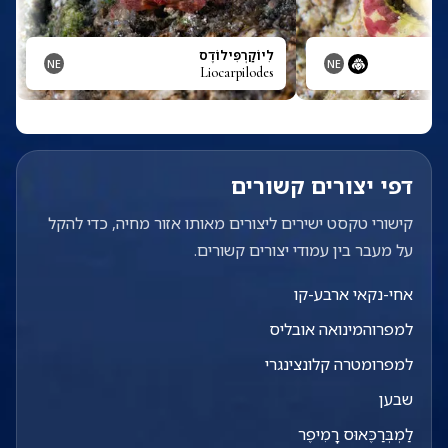
לִיוֹקַרְפִּילוֹדֶס
NE
NE
Liocarpilodes
דפי יצורים קשורים
קישורי טקסט ישירים ליצורים מאותו אזור מחיה, כדי להקל
על מעבר בין עמודי יצורים קשורים.
אחי-נקאי ארבע-קו
למפרוהמינואה אובליס
למפרומטרה קלונצינגרי
שבען
לַמְבְּרַכֶּאוּס רָמִיפֶר