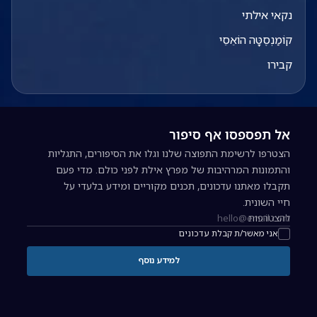
נקאי אילתי
קוֹמַנְסֶטָּה הוֹאֵסֵי
קבירו
אל תפספסו אף סיפור
הצטרפו לרשימת התפוצה שלנו וגלו את הסיפורים, התגליות
והתמונות המרהיבות של מפרץ אילת לפני כולם. מדי פעם
תקבלו מאתנו עדכונים, תכנים מקוריים ומידע בלעדי על
חיי השונית.
להצטרפות
כתובת אימייל להרשמה לניוזלטר
אני מאשר/ת קבלת עדכונים
למידע נוסף