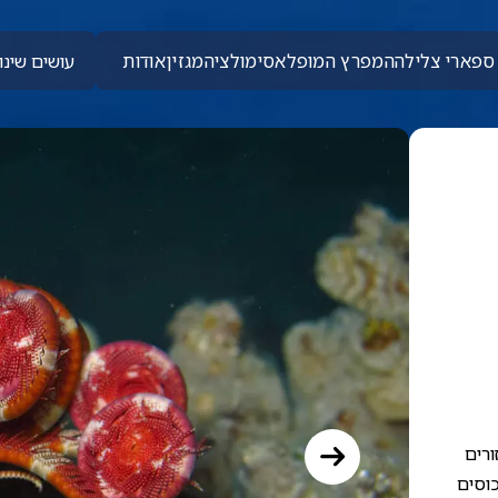
ספארי צלילה
המפרץ המופלא
סימולציה
מגזין
אודות
עושים שינוי
ורים
כוסים