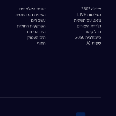
צלילה 360°
שונית האלמוגים
מצלמות LIVE
השונית המזופוטית
צ'אט עם השונית
עשב הים
גלריית היצורים
הקרקעית החולית
הכל קשור
הים הפתוח
סימולציה 2050
הים העמוק
שונית AI
החוף