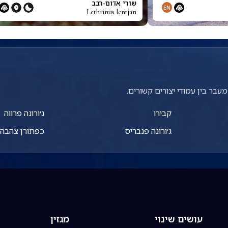
שורי אדום-רבב
EN
Lethrinus lentjan
עבר בין עמודי יצורים קשורים.
קבירו
ג׳ורונה פרווה
ג׳ורונה פנבריס
כפתורן צהבה
עושים שינוי
מגזין