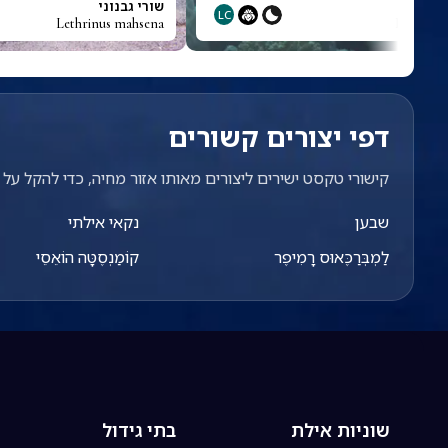
י
שורי גבנוני
LC
Lethrinus mahsena
Lethrinu
דפי יצורים קשורים
קישורי טקסט ישירים ליצורים מאותו אזור מחיה, כדי להקל על מ
שבען
נקאי אילתי
לַמְבְּרַכֶּאוּס רָמִיפֶר
קוֹמַנְסֶטָּה הוֹאֵסֵי
שוניות אילת
בתי גידול