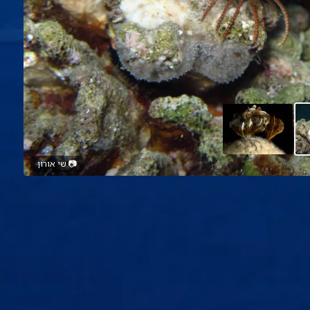
📷
שי אורון