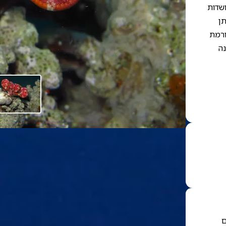
ושדות
תן
ורמת
נה
ם