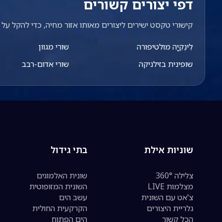
דפי יצורים קשורים
קישורי טקסט ישירים ליצורים מאותו אזור מחיה, כדי להקל על מ
לִינְקִיָה מולטיפורה
שורי מגוון
שופינית בזילניקה
שורי אדום-רבב
שוניות אילת
בתי גידול
צלילה 360°
שונית האלמוגים
מצלמות LIVE
השונית המזופוטית
צ'אט עם השונית
עשב הים
גלריית היצורים
הקרקעית החולית
הכל קשור
הים הפתוח