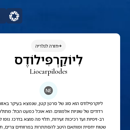
חזרה לגלריה
לִיוֹקַרְפִּילוֹדֶס
Liocarpilodes
NE
ליוקרפילודס הוא סוג של סרטן קטן, שנמצא בעיקר באזור
רדודים של שוניות אלמוגים. הוא אוכל כמעט הכול: מתולע
רב-זיפיות ועד רכיכות זעירות, תלוי מה מוצא בדרכו. גופו ל
שטוח יחסית ומותאם היטב להסתתרות במרווחים צרים, ת