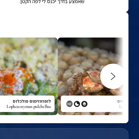
שאמצע בדרך יכנס לי לפה הקטן.
ּס אִינְסִיסוּס
לופוזוזימוס פולכלוס
NE
Lophozozymus pulchellus
Lophozozym