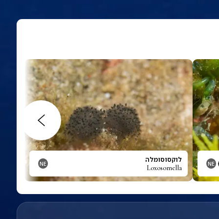
לוקסוסומלה
NE
NE
Loxosomella