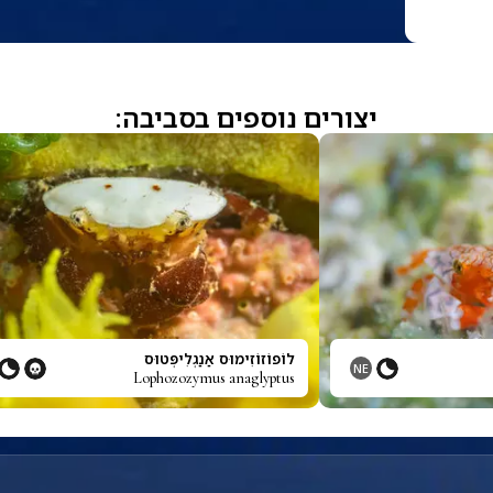
יצורים נוספים בסביבה:
לוֹפוֹזוֹזִימוּס אַנַגְלִיפְּטוּס
NE
Lophozozymus anaglyptus