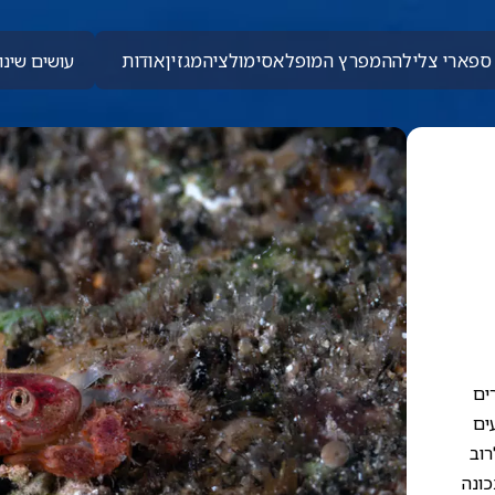
ספארי צלילה
המפרץ המופלא
סימולציה
מגזין
אודות
עושים שינוי
ים
ים
רוב
כונה