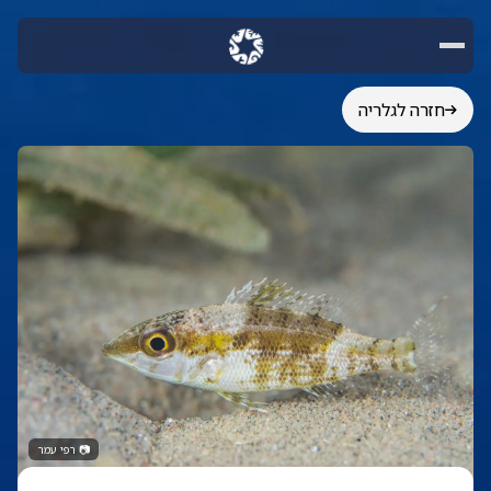
חזרה לגלריה
📷
רפי עמר