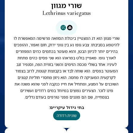
שורי מגוון
Lethrinus variegatus
LC
שורי מגוון הוא דג המצטיין ביכולת הסוואה מרשימה המאפשרת לו
להיטמע בסביבתו. צבע גופו נע בין גווני ירוק, חום ואפור, ההופכים
בהירים יותר לכיוון הבטן, והוא מעוטר בכתמים כהים המפוזרים
לאורך גופו. מאפיין בולט במראהו הוא שני פסים כהים מתחת
לעיניו: אחד בשולי מכסה הזימים והשני בזווית הפה, וסנפיר זנב
המעוטר בפסים. הוא שוחה לבד או בקבוצות קטנות, לרוב בצמוד
לקרקעית המעניקה לו מחסה. הוא ניזון מחסרי חוליות קטנים
השוכנים על המצע, ומתחיל את חייו כנקבה לפני שהוא משנה את
מינו לזכר. הצעירים נפוצים במיוחד במים רדודים ועשירים
בצמחייה, שם הם מוגנים מפני טורפים בעודם גדלים.
בתי גידול עיקריים
:
שונית רדודה