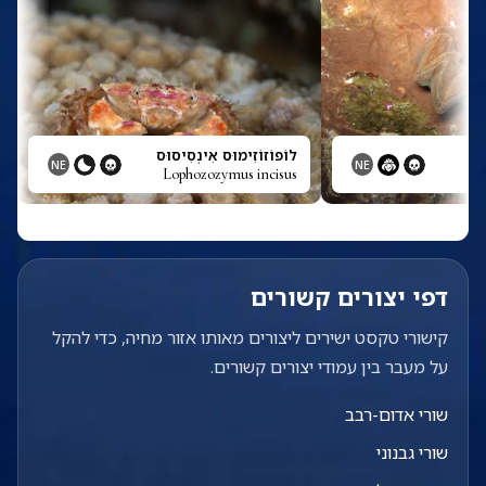
ת
לוֹפוֹזוֹזִימוּס אִינְסִיסוּס
NE
NE
Lophozozymus incisus
דפי יצורים קשורים
קישורי טקסט ישירים ליצורים מאותו אזור מחיה, כדי להקל
על מעבר בין עמודי יצורים קשורים.
שורי אדום-רבב
שורי גבנוני