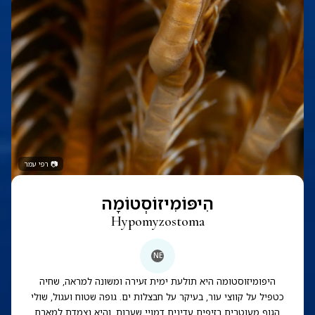
📷
רפי עמר
הִיפּוֹמִיזוֹסְטוֹמָה
Hypomyzostoma
NE
היפומיזוסטומה היא תולעת ימית זעירה ומשונה למראה, שחיה
כטפיל על קווצי עור, בעיקר על חבצלות ים. גופה שטוח ועגול, שולי
הגוף מעוטרים בזיפים עדינים דמויי שערות, והיא נצמדת למארח