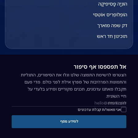
הוּנְיָה פָּסִיפִיקָה
הוֹפְּלוֹפְרִיס אוֹטְסִי
דק שפה מוארך
תוכינון חד ראש
אל תפספסו אף סיפור
הצטרפו לרשימת התפוצה שלנו וגלו את הסיפורים, התגליות
והתמונות המרהיבות של מפרץ אילת לפני כולם. מדי פעם
תקבלו מאתנו עדכונים, תכנים מקוריים ומידע בלעדי על
חיי השונית.
להצטרפות
כתובת אימייל להרשמה לניוזלטר
אני מאשר/ת קבלת עדכונים
למידע נוסף