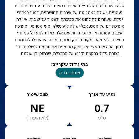
שלה בעזרת זוגות של גפיים זעירות דמויות רגליים עם זיפים חדים
ועוגניים. יש לה כמה זוגות של איברים תחושתיים, דמויי כפתורי
יניקה, שעוזרים לה לחוש את סביבתה ולשמור על יציבות. אין לה
מערכת דם של ממש, אבל יש לה לוע נשלף, מעי מסועף, ומערכת
עצבים פשוטה אך מרוכזת. תולעים אלו יכולות לנוע על פני גוף
המארח, להיתקע במקום ולינוק ממנו חומרים, או אפילו להתמקם
בתוך הפה או המעי שלו. חלק מהמינים אף גורמים ל"שלפוחיות"
בצורת גידול ברקמת הזרוע של החבצלת, שבתוכן הן שוכנות.
בתי גידול עיקריים
:
שונית רדודה
מגיע עד אורך
מצב שימור
NE
0.7
ס”מ
(
לא הוערך
)
ממלכה
מערכה
מחלקה