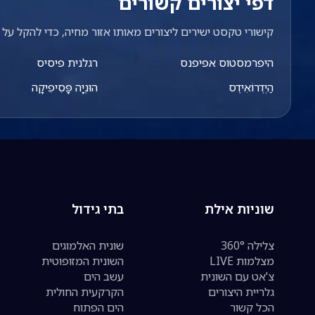
דפי יצורים קשורים
קישורי טקסט ישירים ליצורים מאותו אזור מחיה, כדי להקל על מ
היפרמסטוס אפיפנס
רגלנית פיסיס
הַיְדְרוֹאִידֶס
הוּנְיָה פָּסִיפִיקָה
שוניות אילת
בתי גידול
צלילה 360°
שונית האלמוגים
מצלמות LIVE
השונית המזופוטית
צ'אט עם השונית
עשב הים
גלריית היצורים
הקרקעית החולית
הכל קשור
הים הפתוח