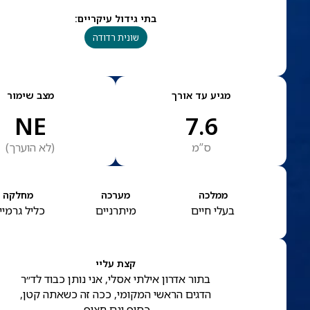
בתי גידול עיקריים
:
שונית רדודה
מגיע עד אורך
מצב שימור
NE
7.6
ס”מ
(
לא הוערך
)
ממלכה
מערכה
מחלקה
בעלי חיים
מיתרניים
כליל גרמיי
קצת עליי
בתור אדרון אילתי אסלי, אני נותן כבוד לד״ר
הדגים הראשי המקומי, ככה זה כשאתה קטן,
כסוף וגם חצוף.