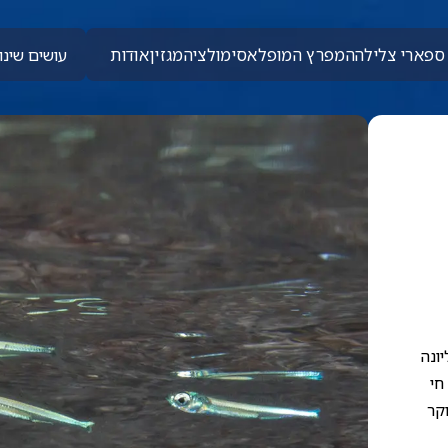
ספארי צלילה
המפרץ המופלא
סימולציה
מגזין
אודות
עושים שינוי
ונה
חי
קר