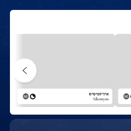
אִידִיוֹמִיסִיס
NE
NE
Idiomysis