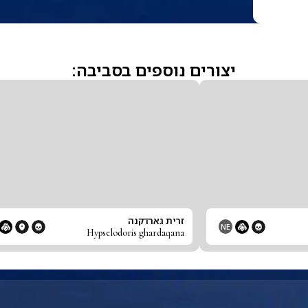
יצורים נוספים בסביבה:
זרית גארדקנה
NE
Hypselodoris ghardaqana