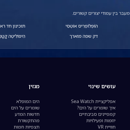
עבר בין עמודי יצורים קשורים.
הוֹפְּלוֹפְרִיס אוֹטְסִי
תוכינון חד רא
דק שפה מוארך
הִיפּוֹלִיטֶה קָטָג
עושים שינוי
מגזין
אפליקציית Sea Watch
הים המופלא
איך שומרים על הים?
שומרים על הים
קמפיינים סביבתיים
חדשות המדע
יוזמות ופעילויות
מהתקשורת
חוויית VR
תצפיות חמות