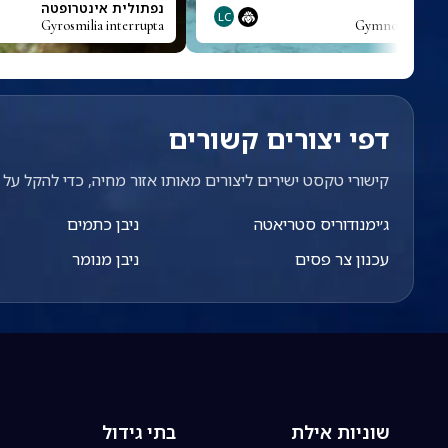
מצח
נפתולית אינטרופטה
LC
Gyrosmilia interrupta
Gymnocranius g
דפי יצורים קשורים
קישורי טקסט ישירים ליצורים מאותו אזור מחיה, כדי להקל על מ
ג׳ימנודוריס סטריאטה
ניבן כתמים
עכנון צר פסים
ניבן מנומר
שוניות אילת
בתי גידול