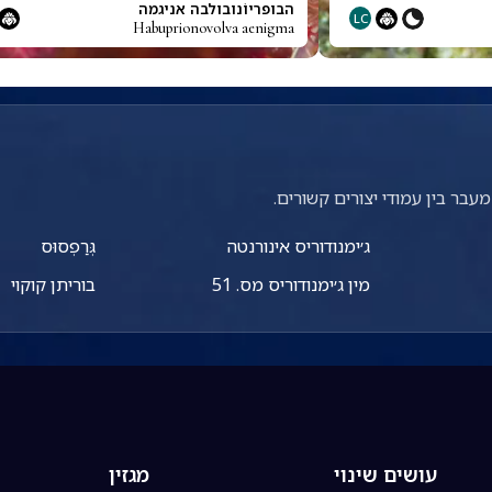
הבופריוֹנובולבה אניגמה
LC
Habuprionovolva aenigma
עבר בין עמודי יצורים קשורים.
ג׳ימנודוריס אינורנטה
גְּרַפְסוּס
מין ג׳ימנודוריס מס. 51
בוריתן קוקוי
עושים שינוי
מגזין