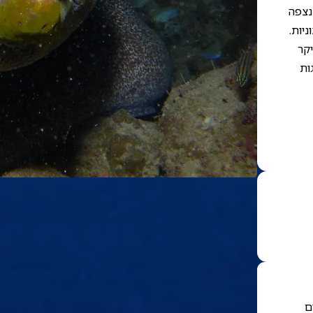
 נצפה
ניות.
יקר
ות
ם