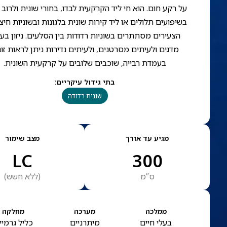
על רקע חום. הוא חי ליד הקרקעית לבדו, בחורי שונית ולרוב
בשיפועים תלולים או ליד קירות שונית בלגונות ובשוניות חיצו
הצעירים מסתתרים בשוניות רדודות בין הסלעים. ניזון בע
מדגים ולעיתים מסרטנים, ולעיתים נדירות ניתן לראות זוג
בעמדת רבייה, שוכבים שלובים על קרקעית השונית.
בתי גידול עיקריים
:
שונית רדודה
מגיע עד אורך
מצב שימור
LC
300
ס”מ
(
ללא חשש
)
ממלכה
מערכה
מחלקה
בעלי חיים
מיתרניים
כליל גרמיי