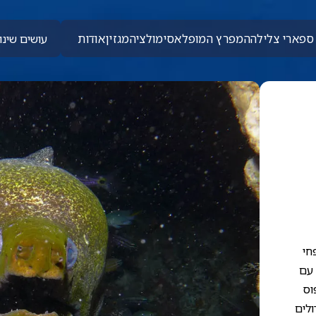
ספארי צלילה
המפרץ המופלא
סימולציה
מגזין
אודות
עושים שינוי
חי
 עם
וס
ולים