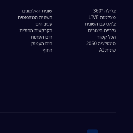
צלילה 360°
שונית האלמוגים
מצלמות LIVE
השונית המזופוטית
צ'אט עם השונית
עשב הים
גלריית היצורים
הקרקעית החולית
הכל קשור
הים הפתוח
סימולציה 2050
הים העמוק
שונית AI
החוף