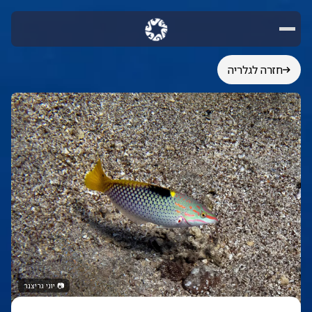
חזרה לגלריה
📷
יוני גריצנר