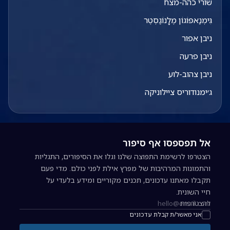
שורי כהה-מצח
גִּימְנַאפּוֹגוֹן מֶלָנוֹגַסְטֶר
ניבן אפור
ניבן פרעה
ניבן צהוב-לוע
ג׳ימנודוריס ציילוניקה
אל תפספסו אף סיפור
הצטרפו לרשימת התפוצה שלנו וגלו את הסיפורים, התגליות
והתמונות המרהיבות של מפרץ אילת לפני כולם. מדי פעם
תקבלו מאתנו עדכונים, תכנים מקוריים ומידע בלעדי על
חיי השונית.
להצטרפות
כתובת אימייל להרשמה לניוזלטר
אני מאשר/ת קבלת עדכונים