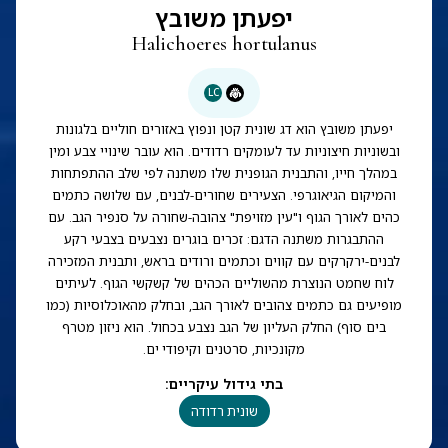
יפעתן משובץ
Halichoeres hortulanus
LC
יפעתן משובץ הוא דג שונית קטן ונפוץ באזורים חוליים בלגונות
ובשוניות חיצוניות עד לעומקים רדודים. הוא עובר שינויי צבע ומין
במהלך חייו, והתבנית הגופנית שלו משתנה לפי שלב ההתפתחות
והמיקום הגיאוגרפי. הצעירים שחורים-לבנים, עם שלושה כתמים
כהים לאורך הגוף ו"עין מזויפת" צהובה-שחורה על סנפיר הגב. עם
ההתבגרות משתנה הדגם: זכרים בוגרים נצבעים בצבעי רקע
לבנים-ירקרקים עם קווים וכתמים ורודים בראש, ותבנית המזכירה
לוח שחמט הנוצרת מהשוליים הכהים של קשקשי הגוף. לעיתים
מופיעים גם כתמים צהובים לאורך הגב, ובחלק מהאוכלוסיות (כמו
בים סוף) החלק העליון של הגב נצבע בכחול. הוא ניזון מטרף
מקונכיות, סרטנים וקיפודי ים.
בתי גידול עיקריים
:
שונית רדודה