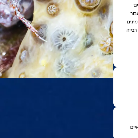
ים
בור
ינים
בייה.
יים