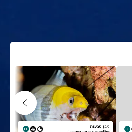
ניבן טבעות
LC
LC
Gymnothorax rueppelliae