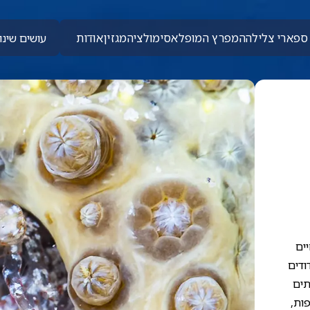
ספארי צלילה
המפרץ המופלא
סימולציה
מגזין
אודות
עושים שינוי
יים
ודים
תים
ות,