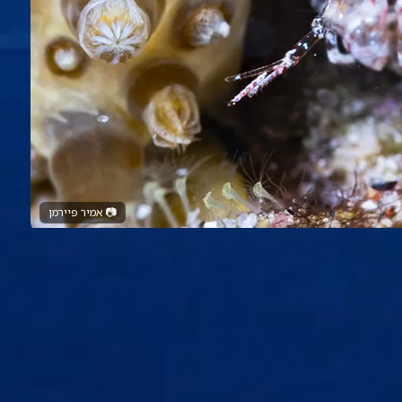
📷
אמיר פיירמן