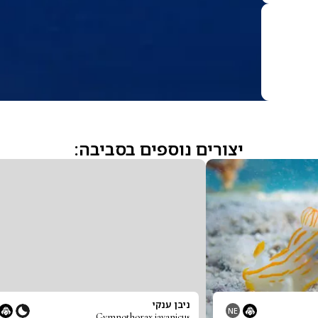
יצורים נוספים בסביבה:
ניבן ענקי
NE
Gymnothorax javanicus