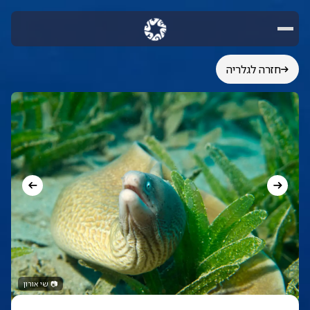
חזרה לגלריה
📷
שי אורון