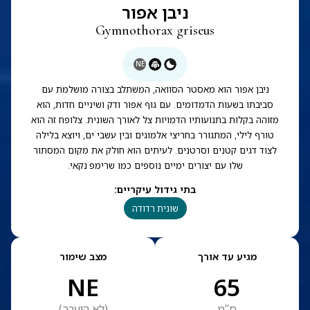
ניבן אפור
Gymnothorax griseus
NE
ניבן אפור הוא מאסטר הסוואה, המשתלב בצורה מושלמת עם
סביבתו בשעות הדמדומים. עם גוף אפור ודק ושיניים חדות, הוא
מזוהה בקלות בתנועותיו הדמויות צל לאורך השונית. צלופח זה הוא
טורף לילי, המתגורר בחריצי אלמוגים ובין עשבי ים, ויוצא בלילה
לצוד דגים קטנים וסרטנים. לעיתים הוא חולק את מקום המסתור
שלו עם יצורים ימיים נוספים כמו שרימפ נקאי.
בתי גידול עיקריים
:
שונית רדודה
מגיע עד אורך
מצב שימור
NE
65
ס”מ
(
לא הוערך
)