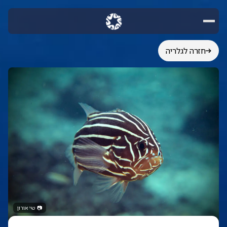
חזרה לגלריה
📷
שי אורון