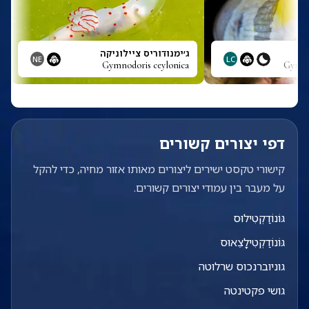
ג׳ימנודוריס ציילוניקה
NE
LC
Gymnodoris ceylonica
Gymno
דפי יצורים קשורים
קישורי טקסט ישירים ליצורים מאותו אזור מחיה, כדי להקל
על מעבר בין עמודי יצורים קשורים.
גּוֹנוֹדַקְטִילוּס
גּוֹנוֹדַקְטִילָצֵאוּס
גוניוברנכוס שרלוטה
גושי פקטינטה