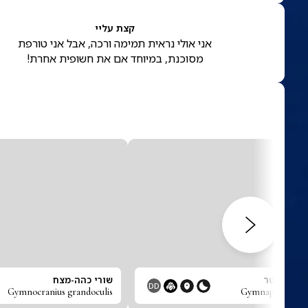
קצת עליי
אני אולי נראית תמימה ורכה, אבל אני טורפת
מסוכנת, במיוחד אם את חשופית אחרת!
ן מֶלָנוֹגַסְטֶר
שורי כהה-מצח
DD
Gymnocranius grandoculis
Gymnapogon mel