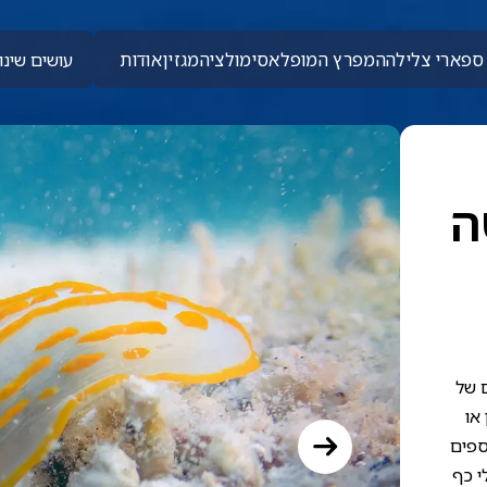
ספארי צלילה
המפרץ המופלא
סימולציה
מגזין
אודות
עושים שינוי
ה
ם של
או
ספים
י כף