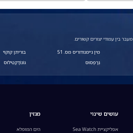
עבר בין עמודי יצורים קשורים.
מין ג׳ימנודוריס מס. 51
בוריתן קוקוי
גְּרַפְסוּס
גּוֹנוֹדַקְטִילוּס
עושים שינוי
מגזין
אפליקציית Sea Watch
הים המופלא