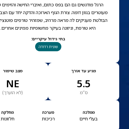
הרגל מודגשים גם הם בפס כתום, ואיברי החישה והזימים 
מעוטרים בגוון דומה. צורת הגוף הארוכה והדקה יחד עם הצבע
הבולטת מעניקים לה מראה מרהיב, שמזהיר טורפים פוטנציא
היא טורפת, וניזונה בעיקר מחשופיות ממינים אחרים.
בתי גידול עיקריים
:
שונית רדודה
מגיע עד אורך
מצב שימור
NE
5.5
ס”מ
(
לא הוערך
)
ממלכה
מערכה
מחלקה
בעלי חיים
רכיכות
חלזונות