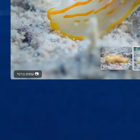
📷
עמוס ברטי