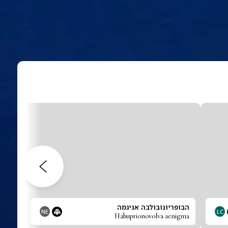
הבופריוֹנובולבה אניגמה
NE
LC
Habuprionovolva aenigma