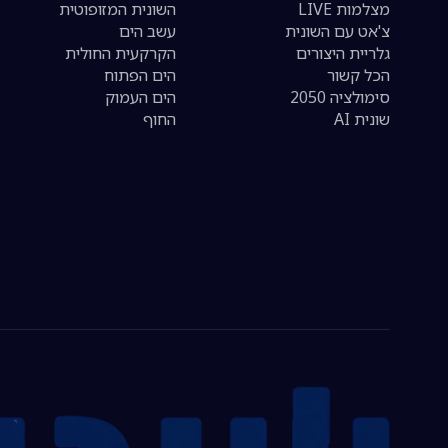
מצלמות LIVE
השונית המזופוטית
צ'אט עם השונית
עשב הים
גלריית היצורים
הקרקעית החולית
הכל קשור
הים הפתוח
סימולציה 2050
הים העמוק
שונית AI
החוף