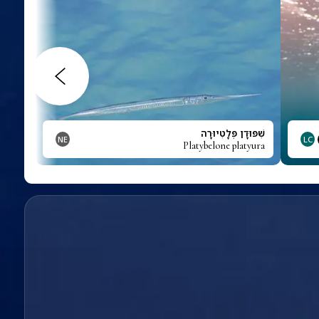
שִׁפּוּדָן פְּלָטִיוּרָה
NE
LC
Platybelone platyura