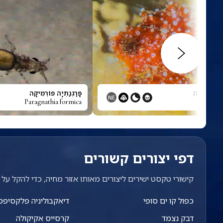
גים נקודה
פָּרַגְנַתְיָה פוֹרְמִיקָה
NE
Paragnathia formica
Nausitho
דפי יצורים קשורים
קישורי טקסט ישירים ליצורים מאותו אזור מחיה, כדי להקל על מ
כפול קו ים סופי
דיאקבוליניה פלקסיפס
דבק נצמד
קרסייס אקיקולה