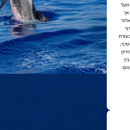
 מעל
 10–50 פרטים, אך
אלפי
רף
בעזרת
טרף,
ריון
בין
ות מבייצות בגיל 8–10, והזכרים בגיל 10–12, והם