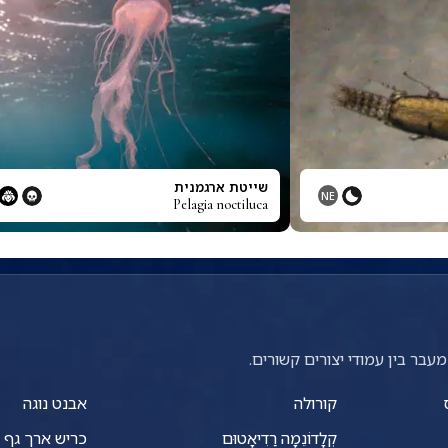
שייטת ארגמנית
NE
Pelagia noctiluca
עבר בין עמודי יצורים קשורים.
קורולה
אבנט נוגה
קְלָדוֹנֵמָה רַדִיאָטוּם
כריש ארך גף