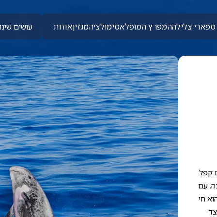
ספארי צלילה
המפרץ המופלא
סימולציה
מגזין
אודות
עושים שינוי
ם קפל
ה. עם
וא חי
צד