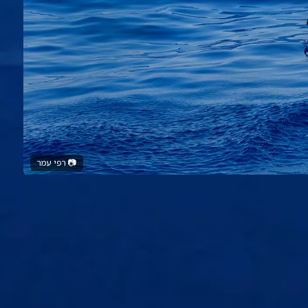
📷
רפי עמר