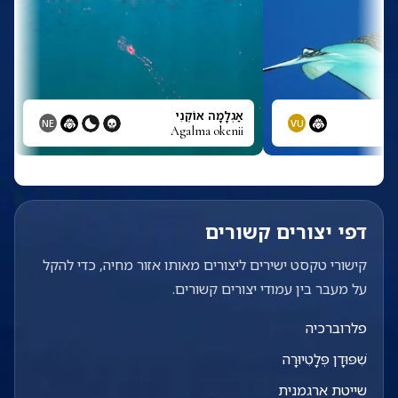
אַגְלָמָה אוֹקֶנִי
NE
VU
Agalma okenii
דפי יצורים קשורים
קישורי טקסט ישירים ליצורים מאותו אזור מחיה, כדי להקל
על מעבר בין עמודי יצורים קשורים.
פלרוברכיה
שִׁפּוּדָן פְּלָטִיוּרָה
שייטת ארגמנית