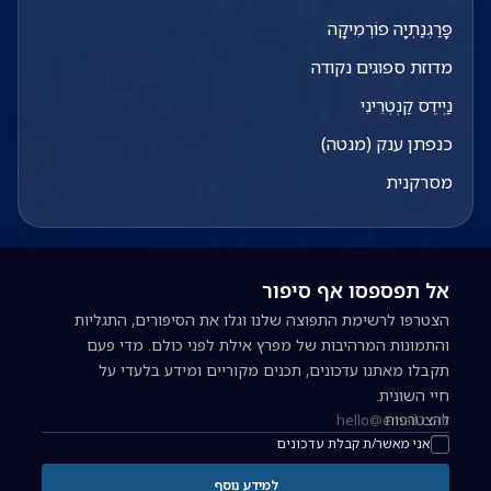
פָּרַגְנַתְיָה פוֹרְמִיקָה
מדוזת ספוגים נקודה
נַיְידֶס קַנְטְרֵינִי
כנפתן ענק (מנטה)
מסרקנית
אל תפספסו אף סיפור
הצטרפו לרשימת התפוצה שלנו וגלו את הסיפורים, התגליות
והתמונות המרהיבות של מפרץ אילת לפני כולם. מדי פעם
תקבלו מאתנו עדכונים, תכנים מקוריים ומידע בלעדי על
חיי השונית.
להצטרפות
כתובת אימייל להרשמה לניוזלטר
אני מאשר/ת קבלת עדכונים
למידע נוסף