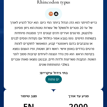
Rhincodon typus
EN
כריש לוויתני הוא הדג הגדול ביותר החי כיום. הוא יכול להגיע לאורך
של עד 20 מטרים ולמשקל של עשרות טונות.הוא ניזון מסינון
פלנקטון, סרטנים זעירים ודגים קטנים דרך מסננות מיוחדות
בקשתות הזימים. גופו בצבע אפור-כחלחל עם נקודות ופסים לבנים
או צהבהבים בדגם גיאומטרי קבוע, המאפשר לחוקרים לזהות
פרטים בודדים באופן אישי. ראשו רחב ושטוח, ופיו העצום נמצא
בקדמת הראש. הוא מין נודד הנצפה לעיתים קרובות סמוך לפני
השטח. הנקבות משריצות ולדות חיים, ובבטנן נמצאו מאות עוברים
בשלבי התפתחות שונים.
בתי גידול עיקריים
:
ים פתוח
מגיע עד אורך
מצב שימור
EN
2000