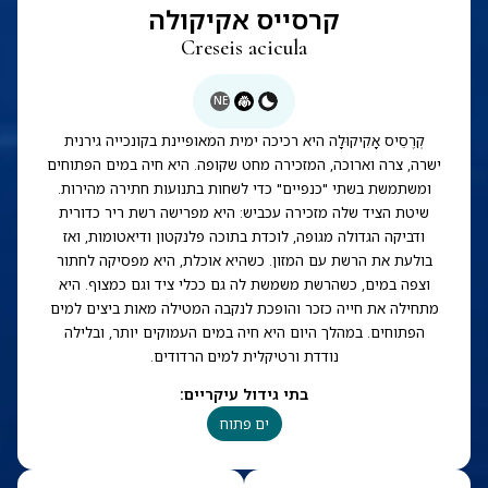
קרסייס אקיקולה
Creseis acicula
NE
קְרֶסֵיס אָקִיקוּלָה היא רכיכה ימית המאופיינת בקונכייה גירנית
ישרה, צרה וארוכה, המזכירה מחט שקופה. היא חיה במים הפתוחים
ומשתמשת בשתי "כנפיים" כדי לשחות בתנועות חתירה מהירות.
שיטת הציד שלה מזכירה עכביש: היא מפרישה רשת ריר כדורית
ודביקה הגדולה מגופה, לוכדת בתוכה פלנקטון ודיאטומות, ואז
בולעת את הרשת עם המזון. כשהיא אוכלת, היא מפסיקה לחתור
וצפה במים, כשהרשת משמשת לה גם ככלי ציד וגם כמצוף. היא
מתחילה את חייה כזכר והופכת לנקבה המטילה מאות ביצים למים
הפתוחים. במהלך היום היא חיה במים העמוקים יותר, ובלילה
נודדת ורטיקלית למים הרדודים.
בתי גידול עיקריים
:
ים פתוח