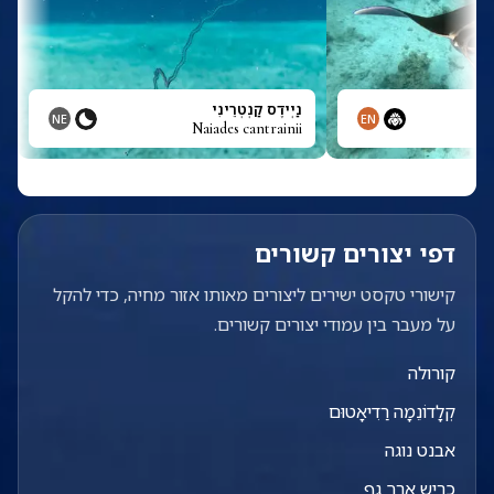
נַיְידֶס קַנְטְרֵינִי
NE
EN
Naiades cantrainii
דפי יצורים קשורים
קישורי טקסט ישירים ליצורים מאותו אזור מחיה, כדי להקל
על מעבר בין עמודי יצורים קשורים.
קורולה
קְלָדוֹנֵמָה רַדִיאָטוּם
אבנט נוגה
כריש ארך גף