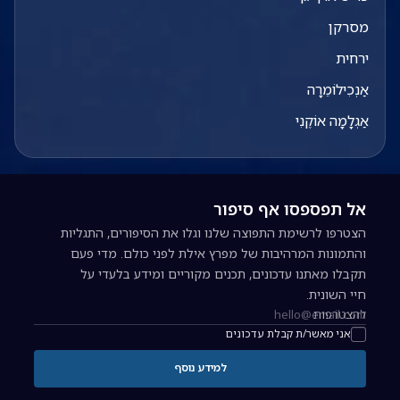
מסרקן
ירחית
אַנְכִילוֹמֵרָה
אַגְלָמָה אוֹקֶנִי
אל תפספסו אף סיפור
הצטרפו לרשימת התפוצה שלנו וגלו את הסיפורים, התגליות
והתמונות המרהיבות של מפרץ אילת לפני כולם. מדי פעם
תקבלו מאתנו עדכונים, תכנים מקוריים ומידע בלעדי על
חיי השונית.
להצטרפות
כתובת אימייל להרשמה לניוזלטר
אני מאשר/ת קבלת עדכונים
למידע נוסף