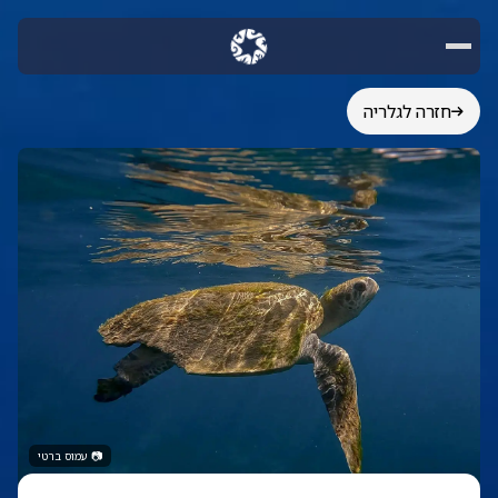
חזרה לגלריה
📷
עמוס ברטי