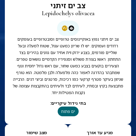
צב ים זיתני
Lepidochelys olivacea
VU
צב ים זיתני נפוץ באוקיינוסים טרופיים וסובטרופיים בעומקים
רדודים ועמוקים. יש לו שריון כמעט עגול, שטוח למעלה ובעל
שוליים מורמים, בצבע ירוק-זית אחיד עם גוונים בהירים בצד
התחתון. ראשו בצורת משולש וסנפיריו הקדמיים נושאים טפרים.
הצעירים בוקעים בצבע כמעט שחור, עם ראש גדול יחסית וגוף
שמתבהר בהדרגה לאפור כהה מלמעלה ולבן מלמטה. הוא טורף
שניזון בעיקר מטרף קרקעי כמו רכיכות, סרטנים וביצי דגים. הרבייה
מתבצעת בקיץ ובסתיו, לעיתים לבד ולעיתים בהתקבצות עצומה של
נקבות המטילות יחד.
בתי גידול עיקריים
:
ים פתוח
מגיע עד אורך
מצב שימור