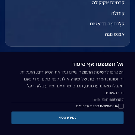
קרסייס אקיקולה
קורולה
קְלָדוֹנֵמָה רַדִיאָטוּם
אבנט נוגה
אל תפספסו אף סיפור
הצטרפו לרשימת התפוצה שלנו וגלו את הסיפורים, התגליות
והתמונות המרהיבות של מפרץ אילת לפני כולם. מדי פעם
תקבלו מאתנו עדכונים, תכנים מקוריים ומידע בלעדי על
חיי השונית.
להצטרפות
כתובת אימייל להרשמה לניוזלטר
אני מאשר/ת קבלת עדכונים
למידע נוסף