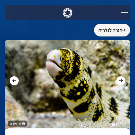
חזרה לגלריה
📷
שי אורון