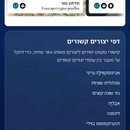
תלתון גמד
LC
LC
Enneapterygius pusillus
Enne
דפי יצורים קשורים
קישורי טקסט ישירים ליצורים מאותו אזור מחיה, כדי להקל
על מעבר בין עמודי יצורים קשורים.
אֶכִינוֹסְקְוִוִילָה גֶּרִינִי
סגלגלית שוניות
נזר שונה קוצים
אֶבַלִיָּה
דינמנה
דנקרוקמפוס בוילי