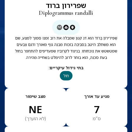
שפרירון ברוד
Diplogrammus randalli
NE
שְׁפִירִירוֹן בְּרוֹד הוא דג קטן שמבלה את רוב זמנו סמוך למצע, שם
הוא משתלב היטב בסביבה בזכות מבנה גוף מאורך ודגם צבעים
שמטשטש את נוכחותו. בניגוד לקרוביו שמעדיפים להתחפר בחול
בעת סכנה, הוא בוחר לרוב להימלט בשחייה מהירה.
בתי גידול עיקריים
:
חול
מגיע עד אורך
מצב שימור
NE
7
ס”מ
(
לא הוערך
)