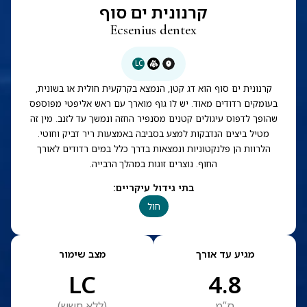
קרנונית ים סוף
Ecsenius dentex
LC
קרנונית ים סוף הוא דג קטן, הנמצא בקרקעית חולית או בשונית,
בעומקים רדודים מאוד. יש לו גוף מוארך עם ראש אליפטי מפוספס
שהופך לדפוס עיגולים קטנים מסנפיר החזה ונמשך עד לזנב. מין זה
מטיל ביצים הנדבקות למצע בסביבה באמצעות ריר דביק וחוטי.
הלרוות הן פלנקטוניות ונמצאות בדרך כלל במים רדודים לאורך
החוף. נוצרים זוגות במהלך הרבייה.
בתי גידול עיקריים
:
חול
מגיע עד אורך
מצב שימור
LC
4.8
ס”מ
(
ללא חשש
)