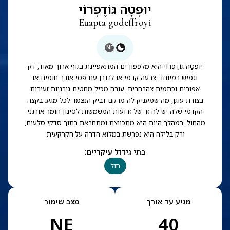
יוּפְטָה גּוֹדֶפְרוֹי
Euapta godeffroyi
NE
יוּפְּטָה גּוֹדֶפְרוֹי היא מלפפון ים המתאפיינת בגוף ארוך מאוד, דק
וגמיש במיוחד. צבעה קרמי או לבנבן עם פסי אורך חומים או
אפורים וכתמים צהבהבים. עורה מכיל מחטים גירניות זעירות
בצורת עוגן, מה שמעניק לה מרקם דביק הנצמד לכל מגע. בקצה
הקדמי שלה יש לה זר של זרועות המשמשות לסינון חומר אורגני
מהחול. במהלך היום היא מתכווצת ומתחבאת בתוך סדקי סלעים,
ורק בלילה היא נפרשת במלוא הדרה על הקרקעית.
בתי גידול עיקריים
:
חול
מגיע עד אורך
מצב שימור
NE
40