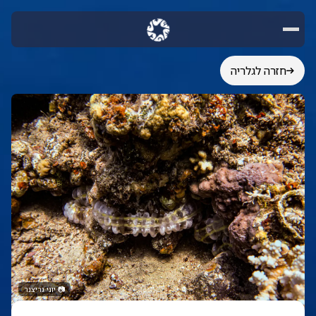
חזרה לגלריה
📷
יוני גריצנר