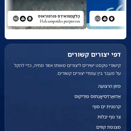
הַלְקַמְפּוֹאִידֶס פּוּרְפּוּרֶאוּס
NE
DD
Halcampoides purpureus
דפי יצורים קשורים
קישורי טקסט ישירים ליצורים מאותו אזור מחיה, כדי להקל
על מעבר בין עמודי יצורים קשורים.
פזזן הרצועה
אֶדוּאַרְדְסִיאָנְתּוּס פּוּדִיקוּס
קרנונית ים סוף
צר גוף יבלות
מצנפת קווים