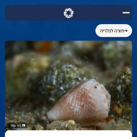
חזרה לגלריה
📷
רפי עמר