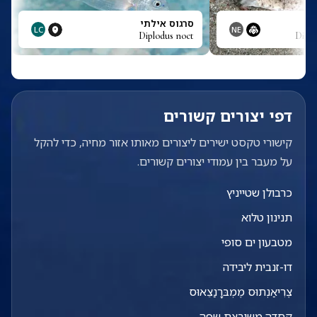
סרגוס אילתי
LC
NE
Diplodus noct
Dipl
דפי יצורים קשורים
קישורי טקסט ישירים ליצורים מאותו אזור מחיה, כדי להקל
על מעבר בין עמודי יצורים קשורים.
כרבולן שטייניץ
תנינון טלוא
מטבעון ים סופי
דו-זנבית ליבידה
צֶרִיאַנְתוּס מֶמְבּרָנַצֵאוּס
קסדה משובצת שפה