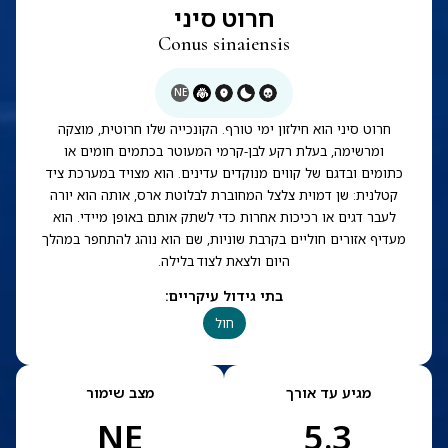
חרוט סיני
Conus sinaiensis
NE
חרוט סיני הוא חילזון ימי טורף. הקונכייה שלו חרוטית, מוצקה
ומרשימה, בעלת רקע לבן-קרמי המעוטר בכתמים חומים או
כתומים ובדגם של קווים מנוקדים עדינים. הוא מצויד במערכת ציד
קטלנית: שן דמוית צלצל המחוברת לבלוטת ארס, אותה הוא יורה
לעבר דגים או רכיכות אחרות כדי לשתק אותם באופן מיידי. הוא
מעדיף אזורים חוליים בקרבת שוניות, שם הוא נוהג להתחפר במהלך
היום ולצאת לצוד בלילה.
בתי גידול עיקריים
:
חול
מגיע עד אורך
מצב שימור
NE
5.3