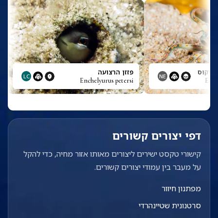
וּדִיקוּס
פזזן הרצועה
LC
NE
Enchelyurus petersi
Edwa
דפי יצורים קשורים
קישורי טקסט ישירים ליצורים מאותו אזור מחיה, כדי להקל
על מעבר בין עמודי יצורים קשורים.
מפתנון חיוור
סרטנונית שטיינהרדי