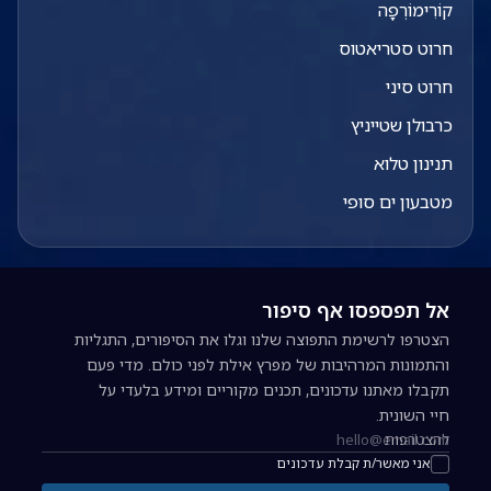
קוֹרִימוֹרְפָה
חרוט סטריאטוס
חרוט סיני
כרבולן שטייניץ
תנינון טלוא
מטבעון ים סופי
אל תפספסו אף סיפור
הצטרפו לרשימת התפוצה שלנו וגלו את הסיפורים, התגליות
והתמונות המרהיבות של מפרץ אילת לפני כולם. מדי פעם
תקבלו מאתנו עדכונים, תכנים מקוריים ומידע בלעדי על
חיי השונית.
להצטרפות
כתובת אימייל להרשמה לניוזלטר
אני מאשר/ת קבלת עדכונים