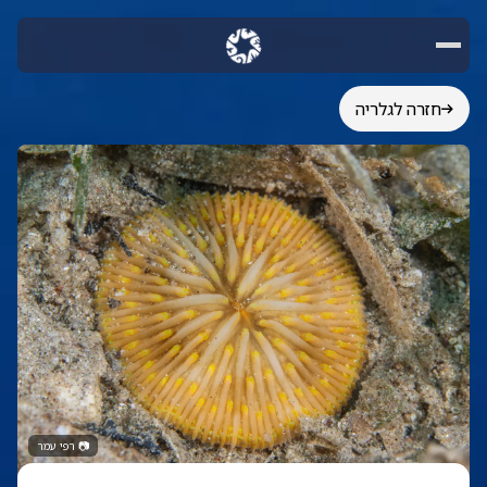
חזרה לגלריה
📷
רפי עמר