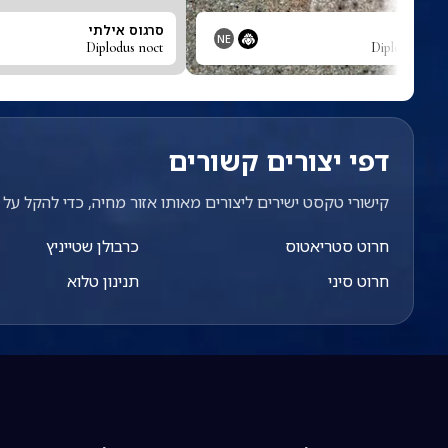
עוף-קו
סרגוס אילתי
NE
Diplodus noct
Diplogrammus
דפי יצורים קשורים
קישורי טקסט ישירים ליצורים מאותו אזור מחיה, כדי להקל על מ
חרוט סטריאטוס
כרבולן שטייניץ
חרוט סיני
תנינון טלוא