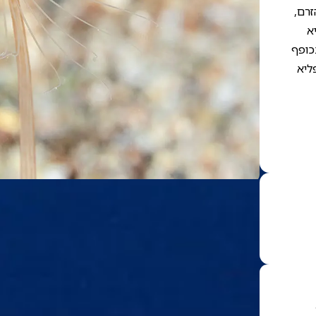
זרם,
א
כופף
ליא