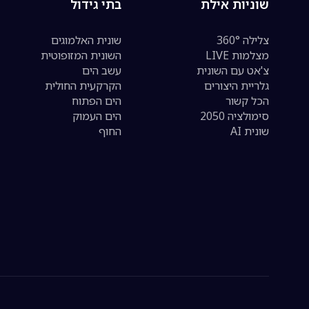
שוניות אילת
בתי גידול
צלילה 360°
שונית האלמוגים
מצלמות LIVE
השונית המזופוטית
צ'אט עם השונית
עשב הים
גלריית היצורים
הקרקעית החולית
הכל קשור
הים הפתוח
סימולציה 2050
הים העמוק
שונית AI
החוף