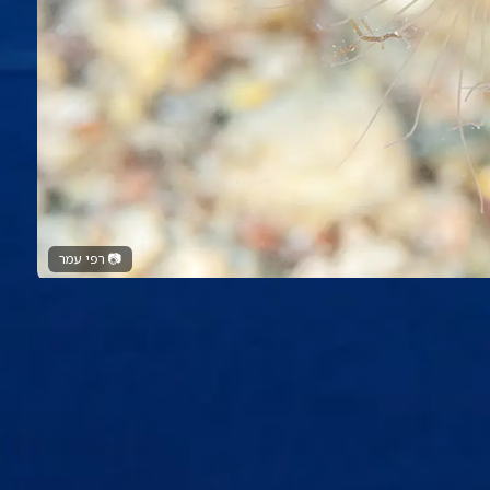
📷
רפי עמר