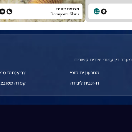
מצנפת קווים
LC
Domiporta filaris
עבר בין עמודי יצורים קשורים.
מטבעון ים סופי
צֶרִיאַנְתוּס מֶמְ
דו-זנבית ליבידה
קסדה משובצ