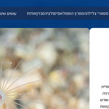
ספארי צלילה
המפרץ המופלא
סימולציה
מגזין
אודות
עושים שינוי
ולית
גיה
שורש.
קומות