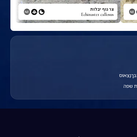
צר גוף יבלות
NE
NE
Echinaster callosus
בּרָנַצֵאוּס
ת שפה