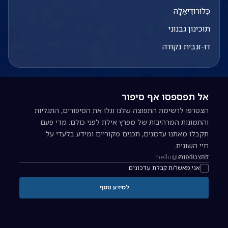
כְּלוֹרוֹדִיאֵלָה
תוכינון גבנוני
דו-זנבית נקודה
אל תפספסו אף סיפור
הצטרפו לרשימת התפוצה שלנו וגלו את הסיפורים, התגליות
והתמונות המרהיבות של מפרץ אילת לפני כולם. מדי פעם
תקבלו מאתנו עדכונים, תכנים מקוריים ומידע בלעדי על
חיי השונית.
להצטרפות
כתובת אימייל להרשמה לניוזלטר
אני מאשר/ת קבלת עדכונים
למידע נוסף