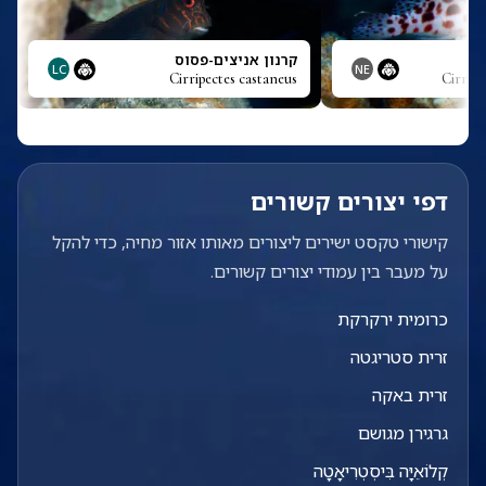
קרנון אניצים-פסוס
LC
NE
Cirripectes castaneus
Cirrhit
דפי יצורים קשורים
קישורי טקסט ישירים ליצורים מאותו אזור מחיה, כדי להקל
על מעבר בין עמודי יצורים קשורים.
כרומית ירקרקת
זרית סטריגטה
זרית באקה
גרגירן מגושם
קְלוֹאֵיָּה בִּיסְטְרִיאָטָה