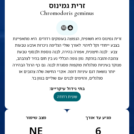
זרית גמינוס
Chromodoris geminus
NE
זרית גמינוס היא חשופית, הנפוצה בעומקים רדודים. היא מתאפיינת
בצבע ייחודי וקל לזיהוי: לאורך שולי הגלימה ניכרות ארבע טבעות
צבע : לבנה חיצונית, אפורה בהירה, לבנה נוספת ולבסוף טבעת
צהובה-זהובה בוהקת. גוון גופה הכללי נע בין חום בהיר לצהבהב,
מנוקד בעיניות סגלגלות מוקפות מסגרת לבנה. גם כף הרגל הבהירה
יותר נושאת דגם עיניות דומה. איברי החישה שלה צהובים או
סגלגלים, והזימים לבנים עם שוליים בגוון בז'.
בתי גידול עיקריים
:
שונית רדודה
מגיע עד אורך
מצב שימור
NE
6