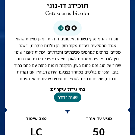
תוכידג דו-גוני
Cetoscarus bicolor
LC
תוכידג דו-גוני נפוץ בשוניות אלמוגים רדודות, וניזון מאצות שהוא
מגרד מהסלעים בעזרת מקור חזק. הן נולדות כנקבות, ובשלב
מסוים, בהתאם לגורמים סביבתיים וחברתיים, יכולות לעבור שינוי
מין לזכר. צבעיה משתנים לאורך חייה: הצעירים לבנים עם כתם
שחור על הגב ופס כתום בעין, הנקבות חומות כהות עם כתם בהיר
בגב, והזכרים בולטים במיוחד בצבעם הירוק הבוהק, עם נקודות
ורודות, שוליים ורודים לסנפירים ופסים צבעוניים על הפנים.
בתי גידול עיקריים
:
שונית רדודה
מגיע עד אורך
מצב שימור
LC
50