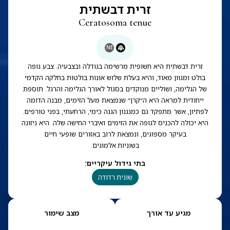
זרית דבשתית
Ceratosoma tenue
NE
זרית דבשתית היא חשופית מרשימה בגודלה ובצבעיה. צבע גופה
בולט ומגוון מאוד, והיא בעלת שלוש אונות בולטות בחלקה הקדמי
של הגלימה, ושוליים מנוקדים בסגול לאורך הגלימה והרגל. תוספת
ייחודית למראה היא ה״קרן״ שנמצאת מעל הזימים, מבנה הדומה
לפתיון, אשר מתפקד גם כמנגנון הגנה כימי, הרתעתי, בפני טורפים.
היא יכולה להכניס לגופה את הזימים ואיברי החישה שלה. היא ניזונה
בעיקר מספוגים, ונמצאת לרוב באזורים שופעי חיים
בשוניות אלמוגים.
בתי גידול עיקריים
:
שונית רדודה
מגיע עד אורך
מצב שימור