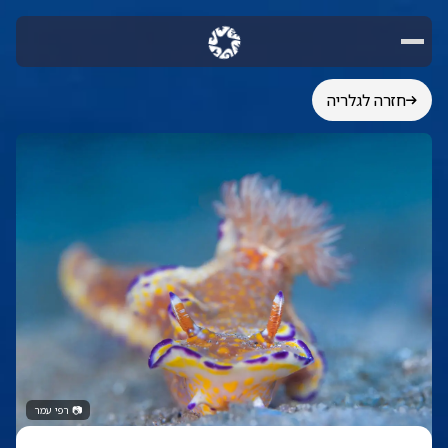
חזרה לגלריה
📷
רפי עמר