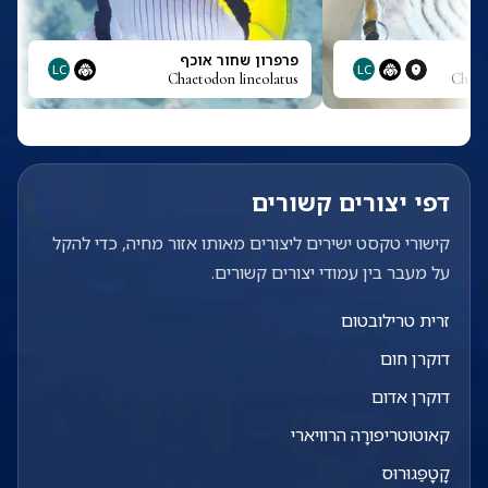
פרפרון שחור אוכף
LC
LC
Chaetodon lineolatus
Chaet
דפי יצורים קשורים
קישורי טקסט ישירים ליצורים מאותו אזור מחיה, כדי להקל
על מעבר בין עמודי יצורים קשורים.
זרית טרילובטום
דוקרן חום
דוקרן אדום
קאוטוטריפורָה הרוויארי
קָטָפַּגוּרוּס