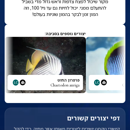
מקור שיכול לפצח צדפות וראש גדול מדי בשביל
להתעלם ממני. יכול לחיות גם עד גיל 100, וזה
המון זמן לבקר בהמון שוניות בעולם!
יצורים נוספים בסביבה:
פרפרון החוט
LC
LC
Chaetodon auriga
Chae
דפי יצורים קשורים
קישורי טקסט ישירים ליצורים מאותו אזור מחיה, כדי להקל