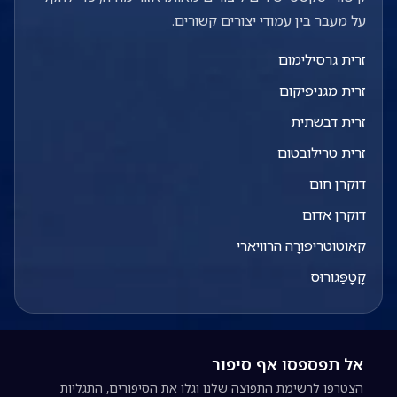
על מעבר בין עמודי יצורים קשורים.
זרית גרסילימום
זרית מגניפיקום
זרית דבשתית
זרית טרילובטום
דוקרן חום
דוקרן אדום
קאוטוטריפורָה הרוויארי
קָטָפַּגוּרוּס
אל תפספסו אף סיפור
הצטרפו לרשימת התפוצה שלנו וגלו את הסיפורים, התגליות