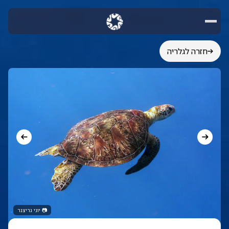
חזרה לגלריה
📷
יוני גריצנר