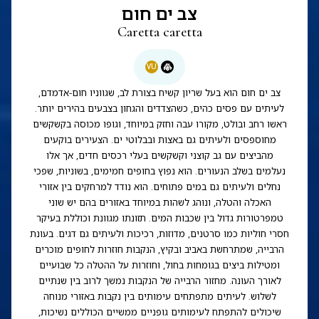
צב ים חום
Caretta caretta
VU
צב ים חום הוא בעל שריון קשיח בצורת לב, שגווניו חום-אדמדם,
לעיתים עם פסים כהים, כשהצדדים והגחון בצבעים בהירים יותר.
ראשו רחב ובולט, מקורו עבה וחזק במיוחד, וגופו מכוסה בקשקשים
מחוספסים ולעיתים גם באצות ובבלוטי ים. הצעירים בוקעים
מהביצים עם גב קוצני וקשקשים בעלי רכסים חדים, אך אלו
נעלמים בשלב הנעורים. הוא נפוץ בחופים חמימים, בשוניות, שפכי
נחלים ולעיתים גם במים פתוחים. הוא נודד למרחקים בין אזורי
האכלה והטלה, ונוהג לשהות במיוחד באזורים בהם יש שוני
טמפרטורות גדול בין שכבות המים. תזונתו מגוונת וכוללת בעיקר
חסרי חוליות כמו סרטנים, מדוזות, רכיכות ולעיתים גם דגים. בעונת
הרבייה, שמתרחשת באביב ובקיץ, הנקבות חוזרות לחופים מוכרים
ומטילות ביצים בגומחות בחול, וחוזרות על ההטלה כל שבועיים
לאורך העונה. מחזור הרבייה של הנקבות נמשך לרוב בין שנתיים
לשלוש. לעיתים מתפתחים עימותים בין נקבות באזורי מנוחה
שיכולים להתפתח לעימותים גופניים ממשיים הכוללים נשיכות,