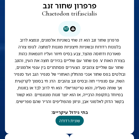
פרפרון שחור זנב
Chaetodon trifascialis
NT
פרפרון שחור זנב הוא דג שחי בשוניות אלמוגים, ונמצא לרוב
בלגונות רדודות ובשוניות חיצוניות מוגנות למחצה. לגופו צורה
מאורכת ודחוסה מהצד, צבע בסיס חיוור ועליו דוגמאות כהות
בצורת האות V. פס שחור עם שוליים בהירים חוצה את העין, והזנב
שחור עם שוליים צהובים. הצעירים מסתתרים בין ענפי אלמוגים,
ובולטים בפס שחור אנכי מהחלק האחורי של סנפיר הגב ועד סנפיר
השת, עם סנפירי חזה ובסיס זנב צהובים. הדג חי בסמוך לקרקעית
אך שוחה מעליה, והוא טריטוריאלי. הוא חי לרוב לבד או בזוגות,
במיוחד בתקופת הרבייה, אז הוא יוצר זוגות מונוגמיים. הוא קשור
בקשר הדוק לאלמוגי אבן, וניזון מהפוליפים והריר שהם מפרישים.
בתי גידול עיקריים
:
שונית רדודה