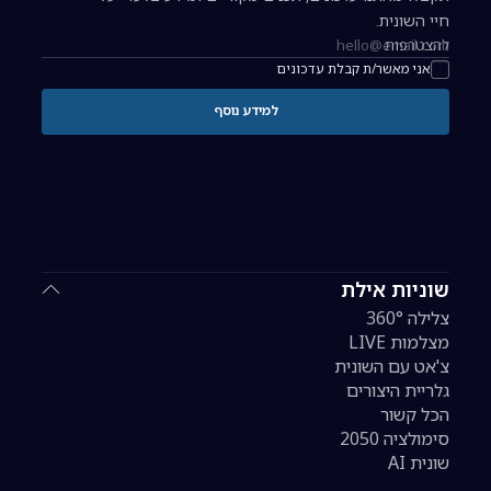
חיי השונית.
להצטרפות
כתובת אימייל להרשמה לניוזלטר
אני מאשר/ת קבלת עדכונים
למידע נוסף
שוניות אילת
צלילה 360°
מצלמות LIVE
צ'אט עם השונית
גלריית היצורים
הכל קשור
סימולציה 2050
שונית AI