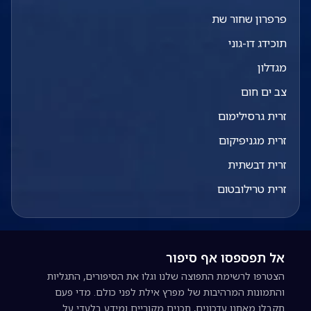
פרפרון שחור שת
תוכידג דו-גוני
מגדלון
צב ים חום
זרית גרסילימום
זרית מגניפיקום
זרית דבשתית
זרית טרילובטום
אל תפספסו אף סיפור
הצטרפו לרשימת התפוצה שלנו וגלו את הסיפורים, התגליות
והתמונות המרהיבות של מפרץ אילת לפני כולם. מדי פעם
תקבלו מאתנו עדכונים, תכנים מקוריים ומידע בלעדי על