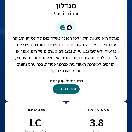
מגדלון
Cerithium
LC
מגדלון הוא סוג של חלזון קטן המוכר בעיקר בזכות קונכייתו הגבוהה
עם ספירלה ארוכה. הקונכייה לרוב מעוטרת בחוטים ספירליים,
בליטות ולעיתים גבשושיות, ובצבעים משתנים של חום, אפור או
לבן. מגדלונים נפוצים במים רדודים, על סלעים, צמחי ים או חול,
ותורמים למערכת האקולוגית כצרכני פסולת, בכך שהם ניזונים
מחומר אורגני ורקב.
בתי גידול עיקריים
:
שונית רדודה
מגיע עד אורך
מצב שימור
LC
3.8
ס”מ
(
ללא חשש
)