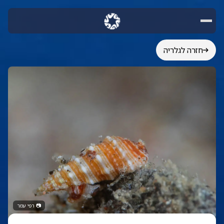
חזרה לגלריה
📷
רפי עמר