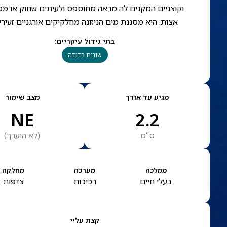
וקוצניים המקנים לה מראה מחוספס ולעיתים שחוק או מכ
אצות. היא מסננת מים הניזונה מחלקיקים אורגניים זעירי
בתי גידול עיקריים
:
שונית רדודה
מגיע עד אורך
מצב שימור
NE
2.2
ס”מ
(
לא הוערך
)
ממלכה
מערכה
מחלקה
בעלי חיים
רכיכות
צדפות
קצת עליי