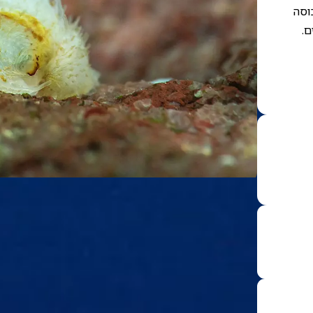
וסה
ם.