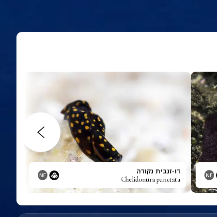
דו-זנבית נקודה
NE
NE
Chelidonura punctata