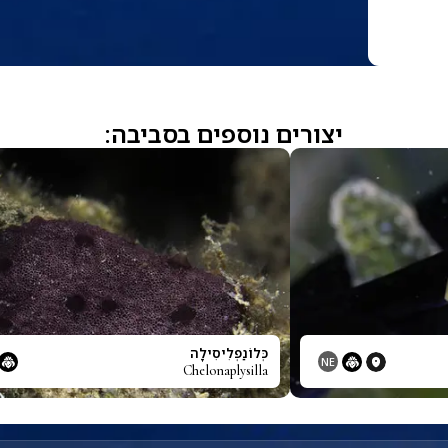
יצורים נוספים בסביבה:
כְּלוֹנַפְלִיסִילָה
NE
Chelonaplysilla