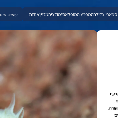
ספארי צלילה
המפרץ המופלא
סימולציה
מגזין
אודות
עושים שינוי
קבעת
,
עורה,
ם