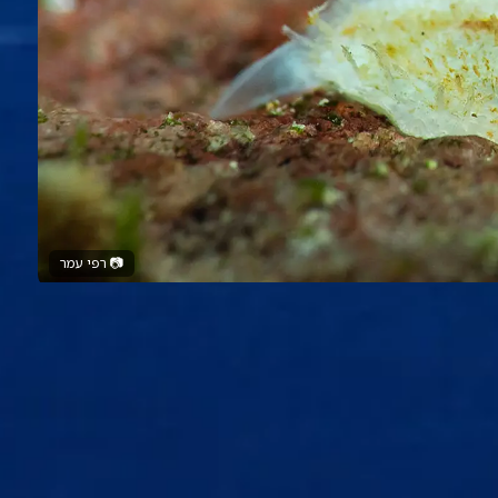
📷
רפי עמר