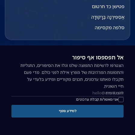
פטישן כד חרטום
אַסְפִּירֶנָה בַּרָּקוּדָה
סלפה מקסימה
אל תפספסו אף סיפור
הצטרפו לרשימת התפוצה שלנו וגלו את הסיפורים, התגליות
והתמונות המרהיבות של מפרץ אילת לפני כולם. מדי פעם
תקבלו מאתנו עדכונים, תכנים מקוריים ומידע בלעדי על
חיי השונית.
להצטרפות
כתובת אימייל להרשמה לניוזלטר
אני מאשר/ת קבלת עדכונים
למידע נוסף