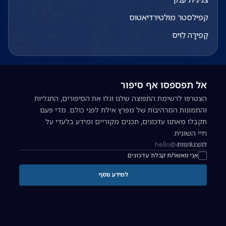
קפילסטר מולטירדיאטוס
קַפִירָה לֵוִיס
אל תפספסו אף סיפור
הצטרפו לרשימת התפוצה שלנו וגלו את הסיפורים, התגליות
והתמונות המרהיבות של מפרץ אילת לפני כולם. מדי פעם
תקבלו מאתנו עדכונים, תכנים מקוריים ומידע בלעדי על
חיי השונית.
להצטרפות
כתובת אימייל להרשמה לניוזלטר
אני מאשר/ת קבלת עדכונים
למידע נוסף