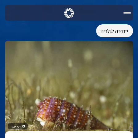
חזרה לגלריה
📷
רפי עמר