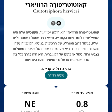
קאוטוטריפורָה הרוויארי
Cautotriphora hervieri
NE
קָאוּטוֹטְרִיפורָה הֶרְוִויאָרִי היא חילזון ימי זעיר. הקונכייה שלה היא
"שמאלית", כלומר פתח הקונכייה נמצא בצד שמאל כשמסתכלים
עליו, בניגוד לרוב המוחלט של הרכיכות. בנוסף, הקונכייה שלה
מוארכת ודמוית בורג. היא מעוטרת בשורות של בליטות מעוגלות
בצבעי ורוד, סגול או כתום על רקע בהיר. היא חיה בדרך כלל בין
שברי אלמוגים או על גבי ספוגים מהם היא ניזונה.
בתי גידול עיקריים
:
שונית רדודה
מגיע עד אורך
מצב שימור
NE
0.8
ס”מ
(
לא הוערך
)